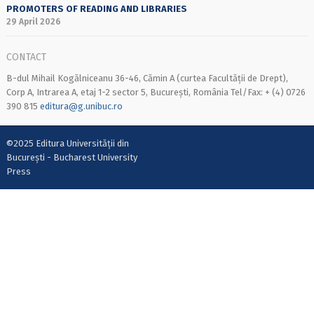
PROMOTERS OF READING AND LIBRARIES
29 April 2026
CONTACT
B-dul Mihail Kogălniceanu 36-46, Cămin A (curtea Facultății de Drept),
Corp A, Intrarea A, etaj 1-2 sector 5, București, România Tel/Fax: + (4) 0726
390 815
editura@g.unibuc.ro
©2025 Editura Universității din
București - Bucharest University
Press