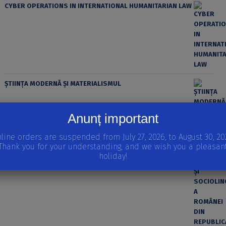
CYBER OPERATIONS IN INTERNATIONAL HUMANITARIAN LAW
ȘTIINȚA MODERNĂ ȘI MATERIALISMUL
Anunț important
line orders are suspended from July 27, 2026, to August 30, 20
O ANALIZĂ PRAGMATICĂ ȘI SOCIOLINGVISTICĂ A ROMÂNEI
Thank you for your understanding, and we wish you a pleasan
DIN REPUBLICA MOLDOVA: MARCATORII DISCURSIVI
holiday!