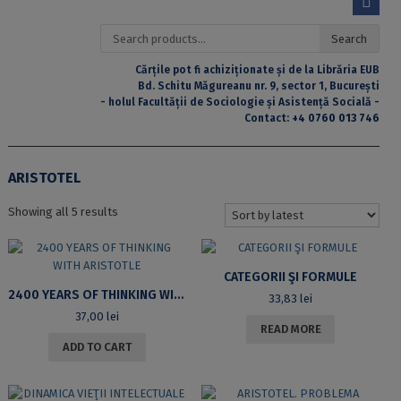
Search
Search
for:
Cărțile pot fi achiziționate și de la Librăria EUB
Bd. Schitu Măgureanu nr. 9, sector 1, București
- holul Facultății de Sociologie și Asistență Socială -
Contact:
+4 0760 013 746
ARISTOTEL
Sorted
Showing all 5 results
by
latest
CATEGORII ŞI FORMULE
2400 YEARS OF THINKING WITH ARISTOTLE
33,83
lei
37,00
lei
READ MORE
ADD TO CART