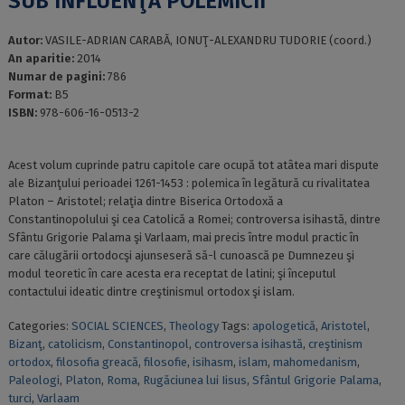
SUB INFLUENŢA POLEMICII
Autor:
VASILE-ADRIAN CARABĂ, IONUŢ-ALEXANDRU TUDORIE (coord.)
An aparitie:
2014
Numar de pagini:
786
Format:
B5
ISBN:
978-606-16-0513-2
Acest volum cuprinde patru capitole care ocupă tot atâtea mari dispute
ale Bizanţului perioadei 1261-1453 : polemica în legătură cu rivalitatea
Platon – Aristotel; relaţia dintre Biserica Ortodoxă a
Constantinopolului şi cea Catolică a Romei; controversa isihastă, dintre
Sfântu Grigorie Palama şi Varlaam, mai precis între modul practic în
care călugării ortodocşi ajunseseră să-l cunoască pe Dumnezeu şi
modul teoretic în care acesta era receptat de latini; şi începutul
contactului ideatic dintre creştinismul ortodox şi islam.
Categories:
SOCIAL SCIENCES
,
Theology
Tags:
apologetică
,
Aristotel
,
Bizanţ
,
catolicism
,
Constantinopol
,
controversa isihastă
,
creştinism
ortodox
,
filosofia greacă
,
filosofie
,
isihasm
,
islam
,
mahomedanism
,
Paleologi
,
Platon
,
Roma
,
Rugăciunea lui Iisus
,
Sfântul Grigorie Palama
,
turci
,
Varlaam