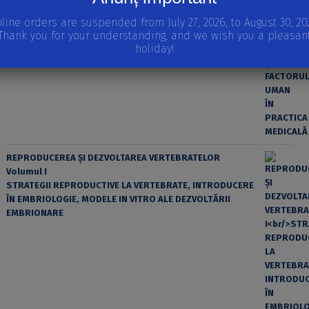
line orders are suspended from July 27, 2026, to August 30, 20
Thank you for your understanding, and we wish you a pleasan
EROAREA ȘI FACTORUL UMAN ÎN PRACTICA MEDICALĂ
holiday!
REPRODUCEREA ȘI DEZVOLTAREA VERTEBRATELOR
Volumul I
STRATEGII REPRODUCTIVE LA VERTEBRATE, INTRODUCERE
ÎN EMBRIOLOGIE, MODELE IN VITRO ALE DEZVOLTĂRII
EMBRIONARE