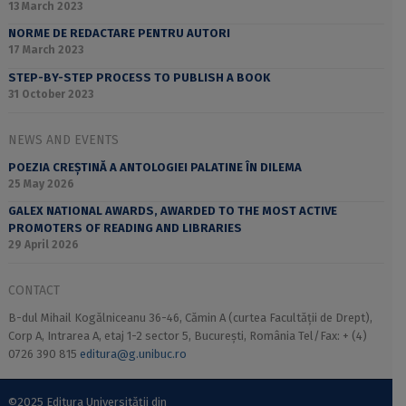
13 March 2023
NORME DE REDACTARE PENTRU AUTORI
17 March 2023
STEP-BY-STEP PROCESS TO PUBLISH A BOOK
31 October 2023
NEWS AND EVENTS
POEZIA CREȘTINĂ A ANTOLOGIEI PALATINE ÎN DILEMA
25 May 2026
GALEX NATIONAL AWARDS, AWARDED TO THE MOST ACTIVE
PROMOTERS OF READING AND LIBRARIES
29 April 2026
CONTACT
B-dul Mihail Kogălniceanu 36-46, Cămin A (curtea Facultății de Drept),
Corp A, Intrarea A, etaj 1-2 sector 5, București, România Tel/Fax: + (4)
0726 390 815
editura@g.unibuc.ro
©2025 Editura Universității din