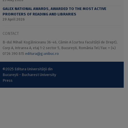
25 May 2026
GALEX NATIONAL AWARDS, AWARDED TO THE MOST ACTIVE
PROMOTERS OF READING AND LIBRARIES
29 April 2026
CONTACT
B-dul Mihail Kogălniceanu 36-46, Cămin A (curtea Facultății de Drept),
Corp A, Intrarea A, etaj 1-2 sector 5, București, România Tel/Fax: + (4)
0726 390 815
editura@g.unibuc.ro
©2025 Editura Universității din
București - Bucharest University
Press