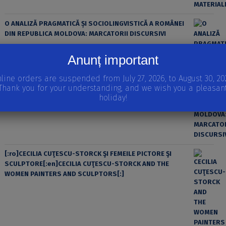
O ANALIZĂ PRAGMATICĂ ȘI SOCIOLINGVISTICĂ A ROMÂNEI
DIN REPUBLICA MOLDOVA: MARCATORII DISCURSIVI
Anunț important
line orders are suspended from July 27, 2026, to August 30, 20
Thank you for your understanding, and we wish you a pleasan
holiday!
[:ro]CECILIA CUŢESCU-STORCK ŞI FEMEILE PICTORE ŞI
SCULPTORE[:en]CECILIA CUŢESCU-STORCK AND THE
WOMEN PAINTERS AND SCULPTORS[:]