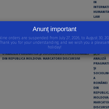
ȘTIINȚA MODERNĂ ȘI MATERIALISMUL
Anunț important
line orders are suspended from July 27, 2026, to August 30, 20
Thank you for your understanding, and we wish you a pleasan
holiday!
O ANALIZĂ PRAGMATICĂ ȘI SOCIOLINGVISTICĂ A ROMÂNEI
DIN REPUBLICA MOLDOVA: MARCATORII DISCURSIVI