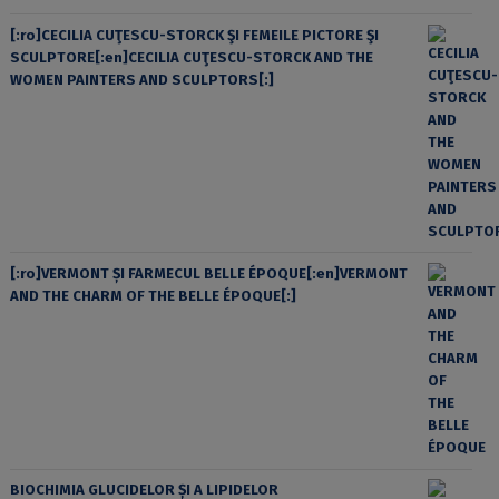
[:ro]CECILIA CUŢESCU-STORCK ŞI FEMEILE PICTORE ŞI
SCULPTORE[:en]CECILIA CUŢESCU-STORCK AND THE
WOMEN PAINTERS AND SCULPTORS[:]
[:ro]VERMONT ȘI FARMECUL BELLE ÉPOQUE[:en]VERMONT
AND THE CHARM OF THE BELLE ÉPOQUE[:]
BIOCHIMIA GLUCIDELOR ȘI A LIPIDELOR