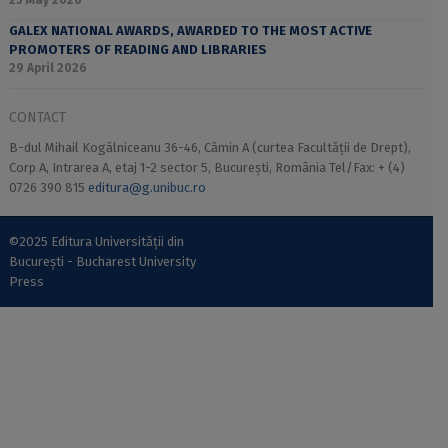
25 May 2026
GALEX NATIONAL AWARDS, AWARDED TO THE MOST ACTIVE
PROMOTERS OF READING AND LIBRARIES
29 April 2026
CONTACT
B-dul Mihail Kogălniceanu 36-46, Cămin A (curtea Facultății de Drept),
Corp A, Intrarea A, etaj 1-2 sector 5, București, România Tel/Fax: + (4)
0726 390 815
editura@g.unibuc.ro
©2025 Editura Universității din
București - Bucharest University
Press