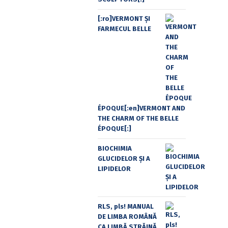
[:ro]VERMONT ȘI
FARMECUL BELLE
ÉPOQUE[:en]VERMONT AND
THE CHARM OF THE BELLE
ÉPOQUE[:]
BIOCHIMIA
GLUCIDELOR ȘI A
LIPIDELOR
RLS, pls! MANUAL
DE LIMBA ROMÂNĂ
CA LIMBĂ STRĂINĂ