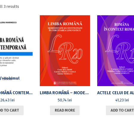
Sorted
l 3 results
by
latest
LIMBA ROMÂNĂ CONTEMPORANĂGHID TEORETIC ȘI APLICATIV DESTINAT ACTUALELOR ȘI VIITOARELOR CADRE DIDACTICE DIN ÎNVĂȚĂMÂNTUL PREȘCOLAR ȘI PRIMAR
LIMBA ROMÂNĂ – MODERNITATE ȘI CONTINUITATE ÎN CERCETAREA LINGVISTICĂ. ACTELE CELUI DE AL XX-LEA COLOCVIU INTERNAȚIONAL AL DEPARTAMENTULUI DE LINGVISTICĂ (BUCUREȘTI, 20-21 NOIEMBRIE 2020)
26,43
lei
50,74
lei
41,23
lei
DD TO CART
READ MORE
ADD TO CART