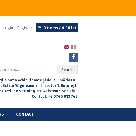
Login / Register
0 items /
0,00
lei
Search
țile pot fi achiziționate și de la Librăria EUB
. Schitu Măgureanu nr. 9, sector 1, București
acultății de Sociologie și Asistență Socială -
Contact:
+4 0760 013 746
SS
CONTACT