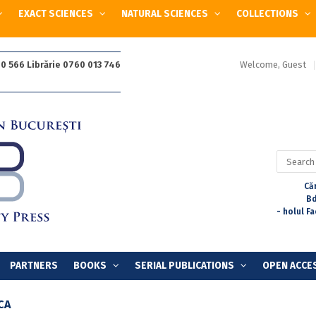
EXACT SCIENCES
NATURAL SCIENCES
COLLECTIONS
Welcome, Guest
0 566 Librărie 0760 013 746
Search
for:
Căr
Bd
- holul F
PARTNERS
BOOKS
SERIAL PUBLICATIONS
OPEN ACCE
CA