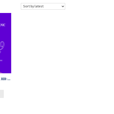
ACTELE CELUI DE AL XIX-LEA COLOCVIU INTERNAȚIONAL AL DEPARTAMENTULUI DE LINGVISTICĂ (BUCUREȘTI, 22‒23 NOIEMBRIE 2019). ROMÂNA ÎN CONTEXT ROMANIC