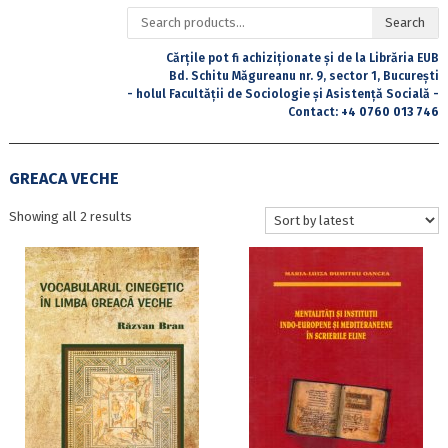
Search
Search
for:
Cărțile pot fi achiziționate și de la Librăria EUB
Bd. Schitu Măgureanu nr. 9, sector 1, București
- holul Facultății de Sociologie și Asistență Socială -
Contact:
+4 0760 013 746
GREACA VECHE
Sorted
Showing all 2 results
by
latest