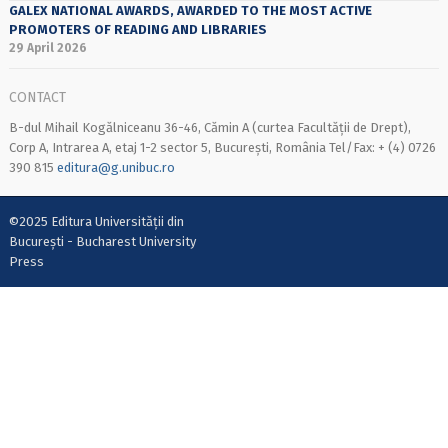
GALEX NATIONAL AWARDS, AWARDED TO THE MOST ACTIVE
PROMOTERS OF READING AND LIBRARIES
29 April 2026
CONTACT
B-dul Mihail Kogălniceanu 36-46, Cămin A (curtea Facultății de Drept),
Corp A, Intrarea A, etaj 1-2 sector 5, București, România Tel/Fax: + (4) 0726
390 815
editura@g.unibuc.ro
©2025 Editura Universității din
București - Bucharest University
Press