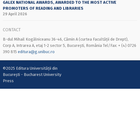
GALEX NATIONAL AWARDS, AWARDED TO THE MOST ACTIVE
PROMOTERS OF READING AND LIBRARIES
29 April 2026
CONTACT
B-dul Mihail Kogălniceanu 36-46, Cămin A (curtea Facultății de Drept),
Corp A, Intrarea A, etaj 1-2 sector 5, București, România Tel/Fax: + (4) 0726
390 815
editura@g.unibuc.ro
©2025 Editura Universității din
București - Bucharest University
Press