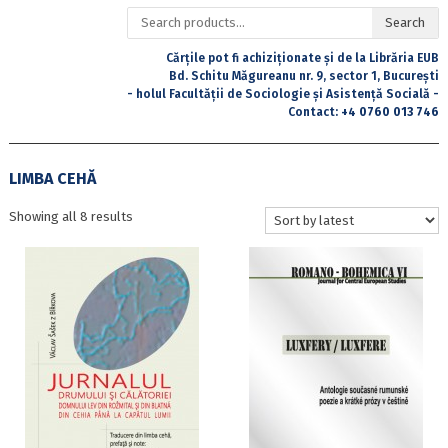
Search
Search
for:
Cărțile pot fi achiziționate și de la Librăria EUB
Bd. Schitu Măgureanu nr. 9, sector 1, București
- holul Facultății de Sociologie și Asistență Socială -
Contact:
+4 0760 013 746
LIMBA CEHĂ
Sorted
Showing all 8 results
by
latest