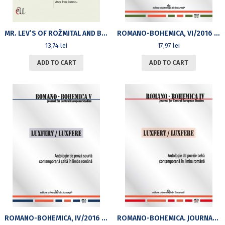
MR. LEV’S OF ROŽMITAL AND BLATNÁ ROAD AND JOURNEY DIARY FROM THE CZECHIA TO THE END OF THE WORLD
ROMANO-BOHEMICA, VI/2016 ANTOLOGIE SOUČASNÉ RUMUNSKÉ POEZIE A KRÁTKÉ PRÓZY V ČEŠTINĚ
13,74
lei
17,97
lei
ADD TO CART
ADD TO CART
ROMANO-BOHEMICA, IV/2016 ANTOLOGIE DE PROZĂ SCURTĂ CONTEMPORANĂ CEHĂ ÎN LIMBA ROMÂNĂ
ROMANO-BOHEMICA. JOURNAL FOR CENTRAL EUROPEAN STUDIES, IV/2015