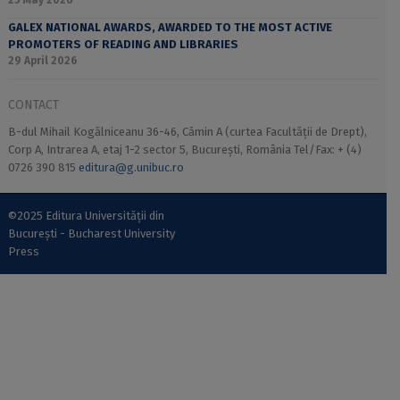
25 May 2026
GALEX NATIONAL AWARDS, AWARDED TO THE MOST ACTIVE
PROMOTERS OF READING AND LIBRARIES
29 April 2026
CONTACT
B-dul Mihail Kogălniceanu 36-46, Cămin A (curtea Facultății de Drept),
Corp A, Intrarea A, etaj 1-2 sector 5, București, România Tel/Fax: + (4)
0726 390 815
editura@g.unibuc.ro
©2025 Editura Universității din
București - Bucharest University
Press