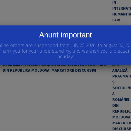
ȘTIINȚA MODERNĂ ȘI MATERIALISMUL
Anunț important
line orders are suspended from July 27, 2026, to August 30, 20
Thank you for your understanding, and we wish you a pleasan
holiday!
O ANALIZĂ PRAGMATICĂ ȘI SOCIOLINGVISTICĂ A ROMÂNEI
DIN REPUBLICA MOLDOVA: MARCATORII DISCURSIVI