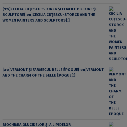
[:ro]CECILIA CUŢESCU-STORCK ŞI FEMEILE PICTORE ŞI
SCULPTORE[:en]CECILIA CUŢESCU-STORCK AND THE
WOMEN PAINTERS AND SCULPTORS[:]
[:ro]VERMONT ȘI FARMECUL BELLE ÉPOQUE[:en]VERMONT
AND THE CHARM OF THE BELLE ÉPOQUE[:]
BIOCHIMIA GLUCIDELOR ȘI A LIPIDELOR