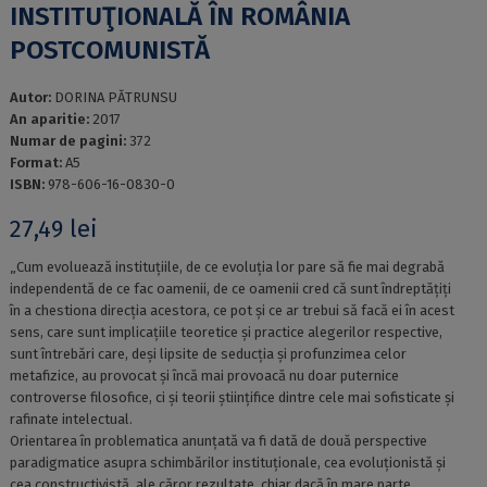
INSTITUŢIONALĂ ÎN ROMÂNIA
POSTCOMUNISTĂ
Autor:
DORINA PĂTRUNSU
An aparitie:
2017
Numar de pagini:
372
Format:
A5
ISBN:
978-606-16-0830-0
27,49
lei
„Cum evoluează instituțiile, de ce evoluția lor pare să fie mai degrabă
independentă de ce fac oamenii, de ce oamenii cred că sunt îndreptățiți
în a chestiona direcția acestora, ce pot și ce ar trebui să facă ei în acest
sens, care sunt implicațiile teoretice și practice alegerilor respective,
sunt întrebări care, deși lipsite de seducția și profunzimea celor
metafizice, au provocat și încă mai provoacă nu doar puternice
controverse filosofice, ci și teorii științifice dintre cele mai sofisticate și
rafinate intelectual.
Orientarea în problematica anunțată va fi dată de două perspective
paradigmatice asupra schimbărilor instituționale, cea evoluționistă și
cea constructivistă, ale căror rezultate, chiar dacă în mare parte