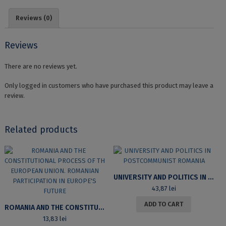
INSTITUŢIONALĂ
ÎN
Reviews (0)
ROMÂNIA
POSTCOMUNISTĂ
quantity
Reviews
There are no reviews yet.
Only logged in customers who have purchased this product may leave a
review.
Related products
UNIVERSITY AND POLITICS IN POSTCOMMUNIST ROMANIA
43,87
lei
ADD TO CART
ROMANIA AND THE CONSTITUTIONAL PROCESS OF TH EUROPEAN UNION. ROMANIAN PARTICIPATION IN EUROPE’S FUTURE
13,83
lei