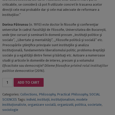
criticabile, se consideră că pot fi utilizate concret în trasarea acelor
direcții cele mai probabile dar și cele mai adecvate de reformare a
instituțiilor.”
Dorina Pătrunsu
(n. 1970) este doctor în filosofie şi conferenţiar
universitar în cadrul Facultăţii de Filosofie, Universitatea din București,
unde ţine cursuri și seminarii în domenii precum „Instituţii politice şi
sociale”, „Libertate şi mentalităţi”, „Filosofie politică şi socială” etc.
Preocupările ştiinţifice principale sunt instituţiile şi analiza
instituţională, fundamentele liberalismului politic, problema dreptăţii
sociale şi a egalităţii dintre femei şi bărbaţi etc. Autoare a numeroase
studii şi articole în domeniile de interes, precum şi a volumului
Eficacitate sau democraţie? Dileme filosofice privind rolul instituţiilor
politice democratice
(2016).
EVOLUŢIONISM
ADD TO CART
VS.
CONSTRUCTIVISM
Categories:
Collections
,
Philosophy
,
Practical Philosophy
,
SOCIAL
INSTITUŢIONAL.
SCIENCES
Tags:
individ
,
instituții
,
instituționalism
,
modele
PERSPECTIVE
instituționaliste
,
organizare socială
,
organizatii
,
politica
,
societate
,
PRIVIND
sociologie
SCHIMBAREA