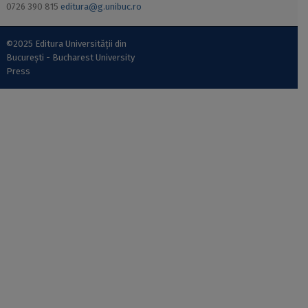
0726 390 815
editura@g.unibuc.ro
©2025 Editura Universității din
București - Bucharest University
Press