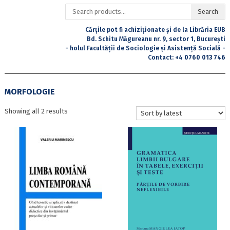
Search
Search
for:
Cărțile pot fi achiziționate și de la Librăria EUB
Bd. Schitu Măgureanu nr. 9, sector 1, București
- holul Facultății de Sociologie și Asistență Socială -
Contact:
+4 0760 013 746
MORFOLOGIE
Sorted
Showing all 2 results
by
latest