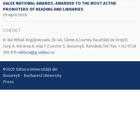
GALEX NATIONAL AWARDS, AWARDED TO THE MOST ACTIVE
PROMOTERS OF READING AND LIBRARIES
29 April 2026
CONTACT
B-dul Mihail Kogălniceanu 36-46, Cămin A (curtea Facultății de Drept),
Corp A, Intrarea A, etaj 1-2 sector 5, București, România Tel/Fax: + (4) 0726
390 815
editura@g.unibuc.ro
©2025 Editura Universității din
București - Bucharest University
Press