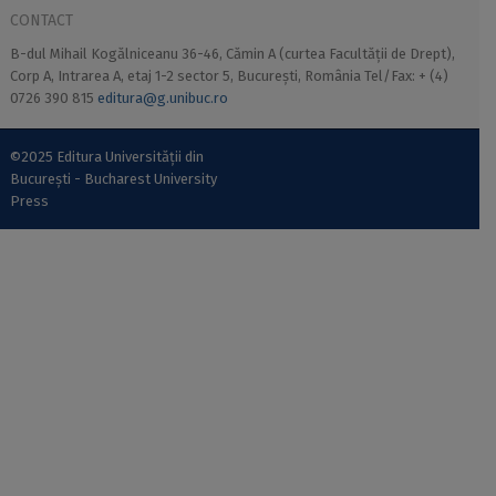
CONTACT
B-dul Mihail Kogălniceanu 36-46, Cămin A (curtea Facultății de Drept),
Corp A, Intrarea A, etaj 1-2 sector 5, București, România Tel/Fax: + (4)
0726 390 815
editura@g.unibuc.ro
©2025 Editura Universității din
București - Bucharest University
Press