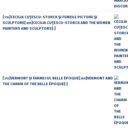
[:ro]CECILIA CUŢESCU-STORCK ŞI FEMEILE PICTORE ŞI
SCULPTORE[:en]CECILIA CUŢESCU-STORCK AND THE WOMEN
PAINTERS AND SCULPTORS[:]
[:ro]VERMONT ȘI FARMECUL BELLE ÉPOQUE[:en]VERMONT AND
THE CHARM OF THE BELLE ÉPOQUE[:]