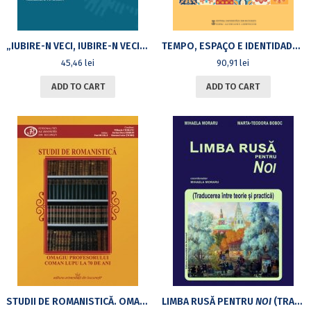
„IUBIRE-N VECI, IUBIRE-N VECI, IUBIRE-N VECI” DECASILABUL ROMANIC RECEPTAT CA TRIMETRU IAMBIC
TEMPO, ESPAÇO E IDENTIDADE NA CULTURA PORTUGUESA 40 ANOS DE ESTUDOS LUSÓFONOS NA ROMÉNIA: PERSPETIVAS E DESAFIOS
45,46
lei
90,91
lei
ADD TO CART
ADD TO CART
STUDII DE ROMANISTICĂ. OMAGIUL PROFESORULUI COMAN LUPU LA 70 DE ANI
LIMBA RUSĂ PENTRU
NOI
(TRADUCEREA ÎNTRE TEORIE ȘI PRACTICĂ)