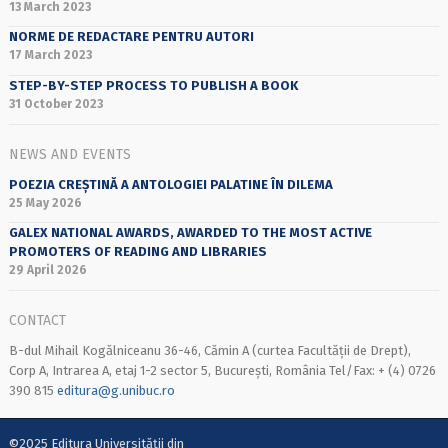
13 March 2023
NORME DE REDACTARE PENTRU AUTORI
17 March 2023
STEP-BY-STEP PROCESS TO PUBLISH A BOOK
31 October 2023
NEWS AND EVENTS
POEZIA CREȘTINĂ A ANTOLOGIEI PALATINE ÎN DILEMA
25 May 2026
GALEX NATIONAL AWARDS, AWARDED TO THE MOST ACTIVE
PROMOTERS OF READING AND LIBRARIES
29 April 2026
CONTACT
B-dul Mihail Kogălniceanu 36-46, Cămin A (curtea Facultății de Drept),
Corp A, Intrarea A, etaj 1-2 sector 5, București, România Tel/Fax: + (4) 0726
390 815
editura@g.unibuc.ro
©2025 Editura Universității din