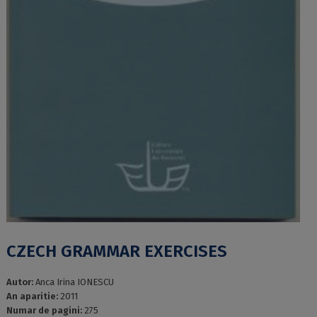
CZECH GRAMMAR EXERCISES
Autor:
Anca Irina IONESCU
An aparitie:
2011
Numar de pagini:
275