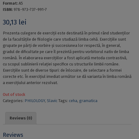
Format:
A5
ISBN:
978-973-737-991-7
30,13
lei
Prezenta culegere de exerciții este destinată în primul rând studenților
de la facultățile de filologie care studiază limba cehă. Exercițiile sunt
grupate pe părți de vorbire și succesiunea lor respectă, în general,
gradul de dificultate pe care îl prezintă pentru vorbitorul nativ de limba
română. În elaborarea exercițiilor a fost aplicată metoda contrastivă,
cu scopul sublinierii relației specifice cu structurile limbii române.
Exercițiile sunt de diverse tipuri: de înlocuire, de selectare a formei
corecte etc. În exercițiul imediat următor se dă varianta în limba română
a exercițiului anterior rezolvat.
Out of stock
Categories:
PHILOLOGY
,
Slavic
Tags:
ceha
,
gramatica
Reviews (0)
Reviews