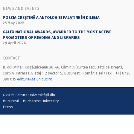
NEWS AND EVENTS
POEZIA CREȘTINĂ A ANTOLOGIEI PALATINE ÎN DILEMA
25 May 2026
GALEX NATIONAL AWARDS, AWARDED TO THE MOST ACTIVE
PROMOTERS OF READING AND LIBRARIES
29 April 2026
CONTACT
B-dul Mihail Kogălniceanu 36-46, Cămin A (curtea Facultății de Drept),
Corp A, Intrarea A, etaj 1-2 sector 5, București, România Tel/Fax: + (4) 0726
390 815
editura@g.unibuc.ro
©2025 Editura Universității din
București - Bucharest University
Press