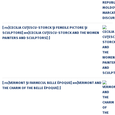
[:ro]CECILIA CUŢESCU-STORCK ŞI FEMEILE PICTORE ŞI
SCULPTORE[:en]CECILIA CUŢESCU-STORCK AND THE WOMEN
PAINTERS AND SCULPTORS[:]
[:ro]VERMONT ȘI FARMECUL BELLE ÉPOQUE[:en]VERMONT AND
THE CHARM OF THE BELLE ÉPOQUE[:]