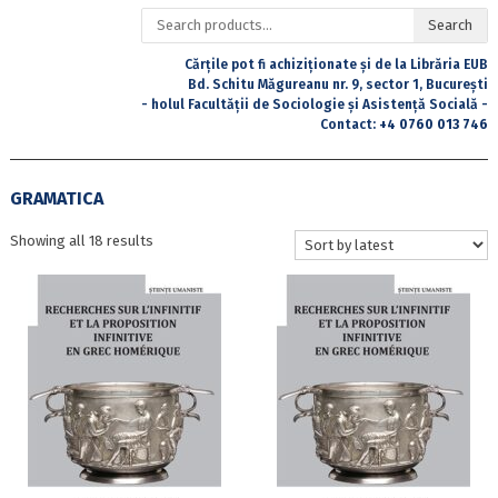
Search
Search
for:
Cărțile pot fi achiziționate și de la Librăria EUB
Bd. Schitu Măgureanu nr. 9, sector 1, București
- holul Facultății de Sociologie și Asistență Socială -
Contact:
+4 0760 013 746
GRAMATICA
Sorted
Showing all 18 results
by
latest