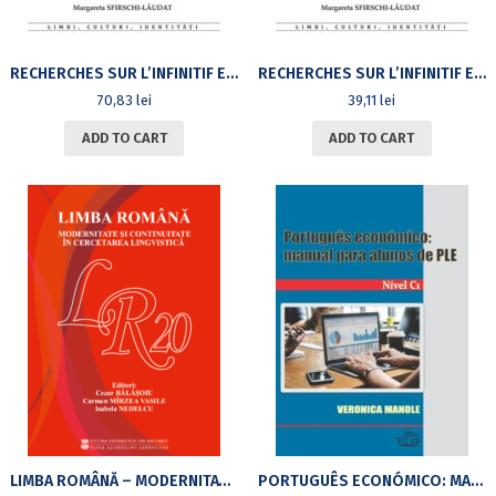
RECHERCHES SUR L’INFINITIF ET LA PROPOSITION INFINITIVE EN GREC HOMÉRIQUE, VOL II, ANNEXES
RECHERCHES SUR L’INFINITIF ET LA PROPOSITION INFINITIVE EN GREC HOMÉRIQUE, VOL I
70,83
lei
39,11
lei
ADD TO CART
ADD TO CART
LIMBA ROMÂNĂ – MODERNITATE ȘI CONTINUITATE ÎN CERCETAREA LINGVISTICĂ. ACTELE CELUI DE AL XX-LEA COLOCVIU INTERNAȚIONAL AL DEPARTAMENTULUI DE LINGVISTICĂ (BUCUREȘTI, 20-21 NOIEMBRIE 2020)
PORTUGUÊS ECONÓMICO: MANUAL PARA ALUNOS DE PLE. NÍVEL C1