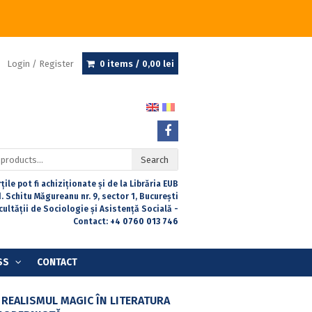
Login / Register
0 items /
0,00
lei
Search
țile pot fi achiziționate și de la Librăria EUB
. Schitu Măgureanu nr. 9, sector 1, București
acultății de Sociologie și Asistență Socială -
Contact:
+4 0760 013 746
SS
CONTACT
 REALISMUL MAGIC ÎN LITERATURA