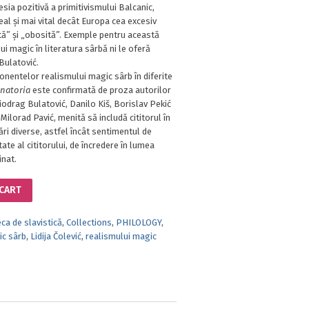
sia pozitivă a primitivismului Balcanic,
eal și mai vital decât Europa cea excesiv
ntă” și „obosită”. Exemple pentru această
ui magic în literatura sârbă ni le oferă
Bulatović.
nentelor realismului magic sârb în diferite
natoria
este confirmată de proza autorilor
iodrag Bulatović, Danilo Kiš, Borislav Pekić
 Milorad Pavić, menită să includă cititorul în
ări diverse, astfel încât sentimentul de
tate al cititorului, de încredere în lumea
inat.
 CART
eca de slavistică
,
Collections
,
PHILOLOGY
,
ic sârb
,
Lidija Čolević
,
realismului magic
Ă