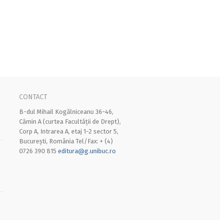
CONTACT
B-dul Mihail Kogălniceanu 36-46,
Cămin A (curtea Facultății de Drept),
Corp A, Intrarea A, etaj 1-2 sector 5,
București, România Tel/Fax: + (4)
0726 390 815
editura@g.unibuc.ro