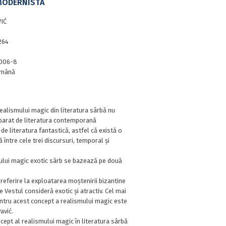
MODERNISTĂ
VIĆ
264
1006-8
mână
alismului magic din literatura sârbă nu
eparat de literatura contemporană
de literatura fantastică, astfel că există o
 între cele trei discursuri, temporal și
lui magic exotic sârb se bazează pe două
 referire la exploatarea moștenirii bizantine
e Vestul consideră exotic și atractiv. Cel mai
tru acest concept a realismului magic este
avić.
cept al realismului magic în literatura sârbă