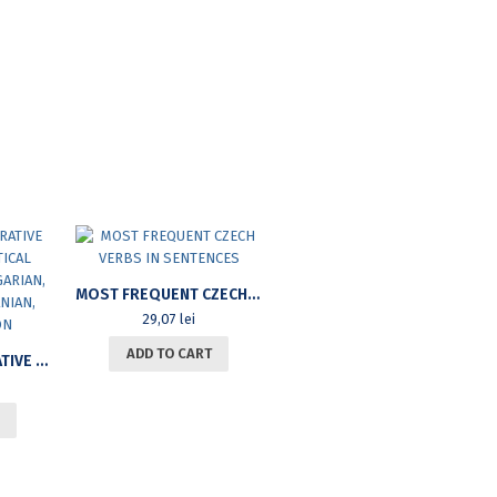
MOST FREQUENT CZECH VERBS IN SENTENCES
29,07
lei
ADD TO CART
LYRICAL AND NARRATIVE HYPOSTASES: CRITICAL ITINERARIES IN BULGARIAN, POLISH AND ROMANIAN, SECOND EDITION