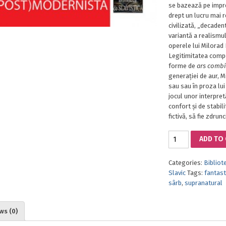
se bazează pe impre
drept un lucru mai r
civilizată, „decade
variantă a realismul
operele lui Milorad 
Legitimitatea compo
forme de
ars combi
generației de aur, M
sau sau în proza lui
jocul unor interpret
confort și de stabili
fictivă, să fie zdrunc
FANTASTICUL
ADD TO
ȘI
REALISMUL
Categories:
Bibliot
MAGIC
Slavic
Tags:
fantast
ÎN
sârb
,
supranatural
LITERATURA
SÂRBĂ
(POST)MODERNIST
ws (0)
quantity