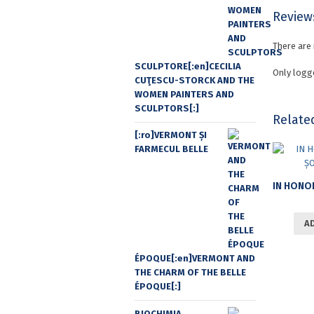
Review
There are 
SCULPTORE[:en]CECILIA
Only logg
CUŢESCU-STORCK AND THE
WOMEN PAINTERS AND
SCULPTORS[:]
Relate
[:ro]VERMONT ȘI
FARMECUL BELLE
A
ÉPOQUE[:en]VERMONT AND
THE CHARM OF THE BELLE
ÉPOQUE[:]
BIOCHIMIA