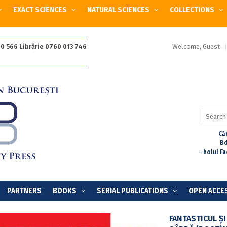
EXACT SCIENCES
NATURAL SCIENCES
COLLECTIONS
Welcome, Guest
0 566 Librărie 0760 013 746
Search
for:
Căr
Bd
- holul F
PARTNERS
BOOKS
SERIAL PUBLICATIONS
OPEN ACCE
FANTASTICUL ȘI