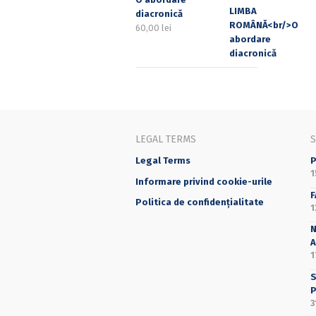
diacronică
60,00
lei
LEGAL TERMS
Legal Terms
P
1
Informare privind cookie-urile
F
Politica de confidențialitate
1
N
A
1
S
P
3