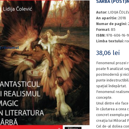
SÂRBĂ (POST)
Autor:
LIDIJA ČOLE
An aparitie:
2018
Numar de pagini:
Format:
B5
ISBN:
978-606-16-
Limba textului:
ro
38,06
lei
Fenomenul prozei re
poate fi analizat s
postmodernă și nici 
punte indestructibilă
spațial îndepărtat.
Fenomenul realismu
concepte.
Unul dintre ele face
în căutarea a ceea c
concret exemplu pen
creația lui Milorad P
Cel de-al doliea con