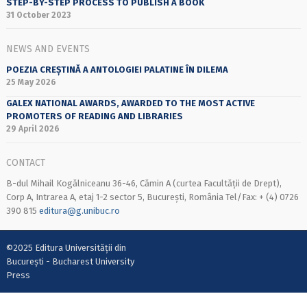
STEP-BY-STEP PROCESS TO PUBLISH A BOOK
31 October 2023
NEWS AND EVENTS
POEZIA CREȘTINĂ A ANTOLOGIEI PALATINE ÎN DILEMA
25 May 2026
GALEX NATIONAL AWARDS, AWARDED TO THE MOST ACTIVE
PROMOTERS OF READING AND LIBRARIES
29 April 2026
CONTACT
B-dul Mihail Kogălniceanu 36-46, Cămin A (curtea Facultății de Drept),
Corp A, Intrarea A, etaj 1-2 sector 5, București, România Tel/Fax: + (4) 0726
390 815
editura@g.unibuc.ro
©2025 Editura Universității din
București - Bucharest University
Press