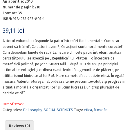
An aparitie:
2010
Numar de pagini:
210
Format:
B5
ISBN:
978-973-737-807-1
39,11
lei
Autorul volumului răspunde la patru întrebări fundamentale: Cum s-ar
cuveni să trăim?, Ce datorii avem?, Ce acțiuni sunt moralmente corecte?,
Cum deosebim binele de rău? La fiecare din cele patru întrebări, analiza
cercetătorului se axează pe „Republica” lui Platon – o încercare de
metafizică politică, pe John Stuart Mill – după 200 de ani, pe principiul
ultim al teleologiei și ordinea cvasi-lexicală a genurilor de plăcere, pe
utilitarismul binivelar al lui R.M. Hare ca metodă de decizie etică. În egală
măsură, Valentin Mureșan abordează teme precum „evoluție și progres în
situația morală a organizațiilor” și „cum lucrează un grup pluralist de
decizie etică”.
Out of stock
Categories:
Philosophy
,
SOCIAL SCIENCES
Tags:
etica
,
filosofie
Reviews (0)