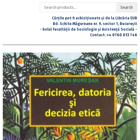
Search
Search
for:
Cărțile pot fi achiziționate și de la Librăria EUB
Bd. Schitu Măgureanu nr. 9, sector 1, București
- holul Facultății de Sociologie și Asistență Socială -
Contact:
+4 0760 013 746