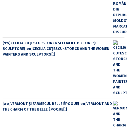
[:ro]CECILIA CUŢESCU-STORCK ŞI FEMEILE PICTORE ŞI
SCULPTORE[:en]CECILIA CUŢESCU-STORCK AND THE WOMEN
PAINTERS AND SCULPTORS[:]
[:ro]VERMONT ȘI FARMECUL BELLE ÉPOQUE[:en]VERMONT AND
THE CHARM OF THE BELLE ÉPOQUE[:]