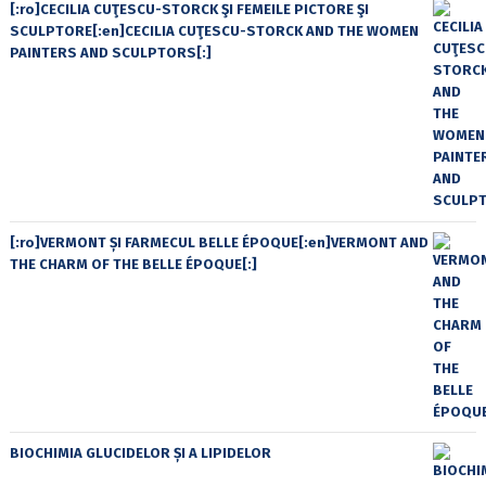
[:ro]CECILIA CUŢESCU-STORCK ŞI FEMEILE PICTORE ŞI
SCULPTORE[:en]CECILIA CUŢESCU-STORCK AND THE WOMEN
PAINTERS AND SCULPTORS[:]
[:ro]VERMONT ȘI FARMECUL BELLE ÉPOQUE[:en]VERMONT AND
THE CHARM OF THE BELLE ÉPOQUE[:]
BIOCHIMIA GLUCIDELOR ȘI A LIPIDELOR