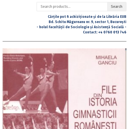
Search
Search
for:
Cărțile pot fi achiziționate și de la Librăria EUB
Bd. Schitu Măgureanu nr. 9, sector 1, București
- holul Facultății de Sociologie și Asistență Socială -
Contact:
+4 0760 013 746