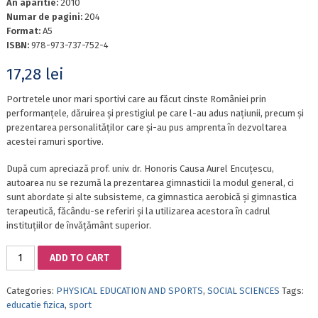
An aparitie:
2010
Numar de pagini:
204
Format:
A5
ISBN:
978-973-737-752-4
17,28
lei
Portretele unor mari sportivi care au făcut cinste României prin
performanțele, dăruirea și prestigiul pe care l-au adus națiunii, precum și
prezentarea personalităților care și-au pus amprenta în dezvoltarea
acestei ramuri sportive.
După cum apreciază prof. univ. dr. Honoris Causa Aurel Encuțescu,
autoarea nu se rezumă la prezentarea gimnasticii la modul general, ci
sunt abordate și alte subsisteme, ca gimnastica aerobică și gimnastica
terapeutică, făcându-se referiri și la utilizarea acestora în cadrul
instituțiilor de învățământ superior.
PAGES
ADD TO CART
FROM
ROMANIAN
Categories:
PHYSICAL EDUCATION AND SPORTS
,
SOCIAL SCIENCES
Tags:
GYMNASTICS
educatie fizica
,
sport
HISTORY