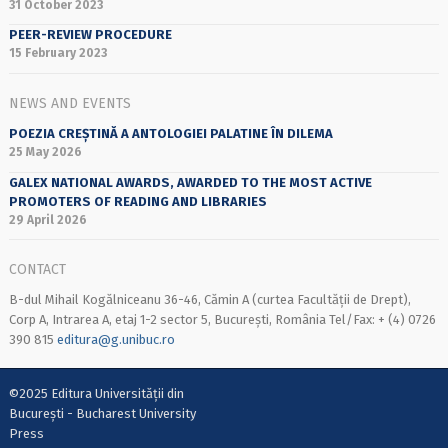
31 October 2023
PEER-REVIEW PROCEDURE
15 February 2023
NEWS AND EVENTS
POEZIA CREȘTINĂ A ANTOLOGIEI PALATINE ÎN DILEMA
25 May 2026
GALEX NATIONAL AWARDS, AWARDED TO THE MOST ACTIVE
PROMOTERS OF READING AND LIBRARIES
29 April 2026
CONTACT
B-dul Mihail Kogălniceanu 36-46, Cămin A (curtea Facultății de Drept),
Corp A, Intrarea A, etaj 1-2 sector 5, București, România Tel/Fax: + (4) 0726
390 815
editura@g.unibuc.ro
©2025 Editura Universității din
București - Bucharest University
Press