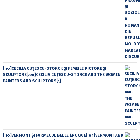
[:ro]CECILIA CUŢESCU-STORCK ŞI FEMEILE PICTORE ŞI
SCULPTORE[:en]CECILIA CUŢESCU-STORCK AND THE WOMEN
PAINTERS AND SCULPTORS[:]
[:ro]VERMONT ȘI FARMECUL BELLE ÉPOQUE[:en]VERMONT AND