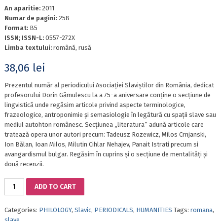
An aparitie:
2011
Numar de pagini:
258
Format:
B5
ISSN; ISSN-L:
0557-272X
Limba textului:
română, rusă
38,06
lei
Prezentul număr al periodicului Asociației Slaviștilor din România, dedicat
profesorului Dorin Gămulescu la a 75-a aniversare conține o secțiune de
lingvistică unde regăsim articole privind aspecte terminologice,
frazeologice, antroponimie și semasiologie în legătură cu spații slave sau
mediul autohton românesc. Secțiunea „literatura” adună articole care
tratează opera unor autori precum: Tadeusz Rozewicz, Milos Crnjanski,
Ion Bălan, Ioan Milos, Milutin Cihlar Nehajev, Panait Istrati precum si
avangardismul bulgar. Regăsim în cuprins și o secțiune de mentalități și
două recenzii.
ROMANOSLAVICA.
ADD TO CART
New
Series,
Categories:
PHILOLOGY
,
Slavic
,
PERIODICALS
,
HUMANITIES
Tags:
romana
,
vol.
slave