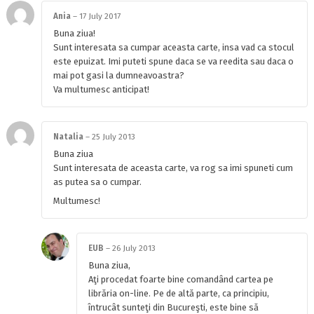
Ania
–
17 July 2017
Buna ziua!
Sunt interesata sa cumpar aceasta carte, insa vad ca stocul
este epuizat. Imi puteti spune daca se va reedita sau daca o
mai pot gasi la dumneavoastra?
Va multumesc anticipat!
Natalia
–
25 July 2013
Buna ziua
Sunt interesata de aceasta carte, va rog sa imi spuneti cum
as putea sa o cumpar.
Multumesc!
EUB
–
26 July 2013
Buna ziua,
Aţi procedat foarte bine comandând cartea pe
librăria on-line. Pe de altă parte, ca principiu,
întrucât sunteţi din Bucureşti, este bine să