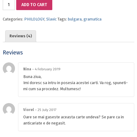
BULGARIAN
ADD TO CART
GRAMMAR
IN
Categories:
PHILOLOGY
,
Slavic
Tags:
bulgara
,
gramatica
TABLES,
EXERCISES
AND
Reviews (4)
TESTS.
THE
NOMINAL
Reviews
GROUP
quantity
Nina
–
4 February 2019
Buna ziua,
Imi doresc sa intru in posesia acestei carti. Va rog, spuneti-
mi cum sa procedez. Multumesc!
Viorel
–
25 July 2017
Oare se mai gaseste aceasta carte undeva? Se pare ca in
anticariate e de negasit.