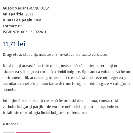
Autor:
Mariana MANGIULEA
An aparitie:
2013
Numar de pagini:
148
Format:
B5
ISBN:
978-606-16-0226-1
31,71
lei
Dragi elevi, studenți, masteranzi, învățăcei de toate vârstele,
Dacă țineți această carte în mâini, înseamnă că sunteți interesați în
studierea și însușirea corectă a limbii bulgare. Sperăm ca volumul să fie un
instrument util, accesibil și interesant care să vă faciliteze înțelegerea și
asimilarea unei părți importante din morfologia limbii bulgare – categoria
numelui.
Intenționăm ca această carte să fie urmată de o a doua, consacrată
verbului bulgar și părților de vorbire neflexibile, pentru a cuprinde în
totalitate morfologia limbii bulgare contemporane.
Autoarea