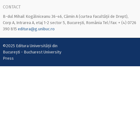
CONTACT
B-dul Mihail Kogălniceanu 36-46, Cămin A (curtea Facultății de Drept),
Corp A, Intrarea A, etaj 1-2 sector 5, București, România Tel/Fax: + (4) 0726
390 815
editura@g.unibuc.ro
©2025 Editura Universității din
București - Bucharest University
Press