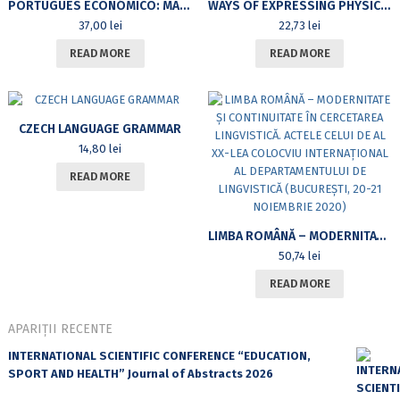
PORTUGUÊS ECONÓMICO: MANUAL PARA ALUNOS DE PLE. NÍVEL C1
WAYS OF EXPRESSING PHYSICAL PERCEPTION. PERCEPTION VERBS IN ROMANIAN
37,00
lei
22,73
lei
READ MORE
READ MORE
CZECH LANGUAGE GRAMMAR
14,80
lei
READ MORE
LIMBA ROMÂNĂ – MODERNITATE ȘI CONTINUITATE ÎN CERCETAREA LINGVISTICĂ. ACTELE CELUI DE AL XX-LEA COLOCVIU INTERNAȚIONAL AL DEPARTAMENTULUI DE LINGVISTICĂ (BUCUREȘTI, 20-21 NOIEMBRIE 2020)
50,74
lei
READ MORE
APARIȚII RECENTE
INTERNATIONAL SCIENTIFIC CONFERENCE “EDUCATION,
SPORT AND HEALTH” Journal of Abstracts 2026