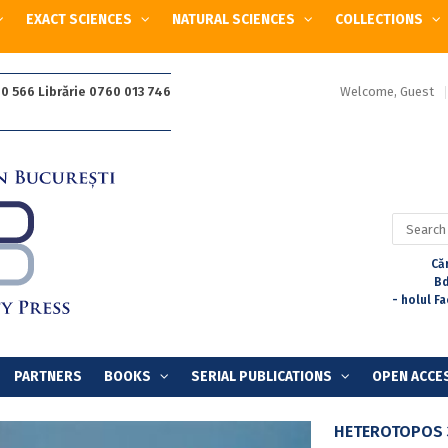
EXACT SCIENCES
NATURAL SCIENCES
COLLECTIONS
Welcome, Guest
0 566 Librărie 0760 013 746
Search
for:
Căr
Bd
- holul F
PARTNERS
BOOKS
SERIAL PUBLICATIONS
OPEN ACCE
HETEROTOPOS 