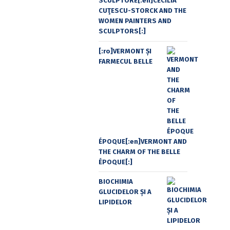
SCULPTORE[:en]CECILIA
CUŢESCU-STORCK AND THE
WOMEN PAINTERS AND
SCULPTORS[:]
[:ro]VERMONT ȘI
FARMECUL BELLE
ÉPOQUE[:en]VERMONT AND
THE CHARM OF THE BELLE
ÉPOQUE[:]
BIOCHIMIA
GLUCIDELOR ȘI A
LIPIDELOR