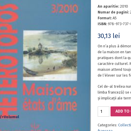
An aparitie:
2010
Numar de pagini:
Format:
A5
ISBN:
978-973-737
30,13
lei
On n’a plus à démon
de la maison en tan
pratiques dont la q
caractère culturel. 
maison attend toujo
de l’élever sur les
Cel de-al treilea nu
limba franceză) se 
și implicații ale te
HETEROTOPOS
ADD TO
3/2010.
HOUSES
Categories:
Collect
OF
franceza