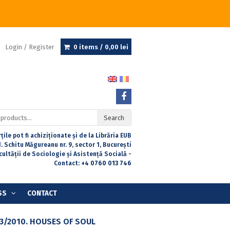
Login / Register
0 items /
0,00
lei
Search
țile pot fi achiziționate și de la Librăria EUB
. Schitu Măgureanu nr. 9, sector 1, București
acultății de Sociologie și Asistență Socială -
Contact:
+4 0760 013 746
SS
CONTACT
3/2010. HOUSES OF SOUL