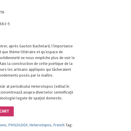
216
-883-5
trer, après Gaston Bachelard, l’importance
t que thème littéraire et qu’espace de
uotidienneté ne nous empêche plus de voir le
Mais la construction de cette poétique de la
urs les artisans appliqués qui tâcheraient
 fondements posés par le maître.
măr al periodicului Heterotopos (editat în
concentrează asupra diverselor semnificații
rminologiei legate de spațiul domestic.
 CART
ions
,
PHILOLOGY
,
Heterotopos
,
French
Tag: