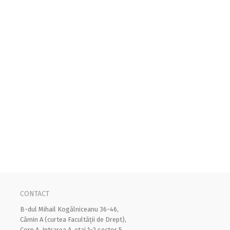
CONTACT
B-dul Mihail Kogălniceanu 36-46,
Cămin A (curtea Facultății de Drept),
Corp A, Intrarea A, etaj 1-2 sector 5,