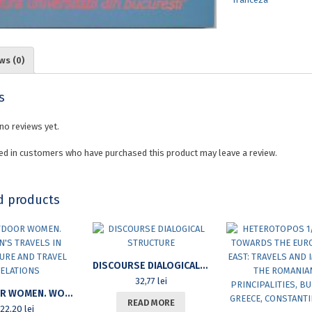
SOUL
quantity
ws (0)
s
no reviews yet.
ed in customers who have purchased this product may leave a review.
d products
DISCOURSE DIALOGICAL STRUCTURE
32,77
lei
OUTDOOR WOMEN. WOMEN’S TRAVELS IN LITERATURE AND TRAVEL RELATIONS
READ MORE
22,20
lei