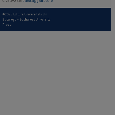
0726 390 815
editura@g.unibuc.ro
©2025 Editura Universității din
București - Bucharest University
Press