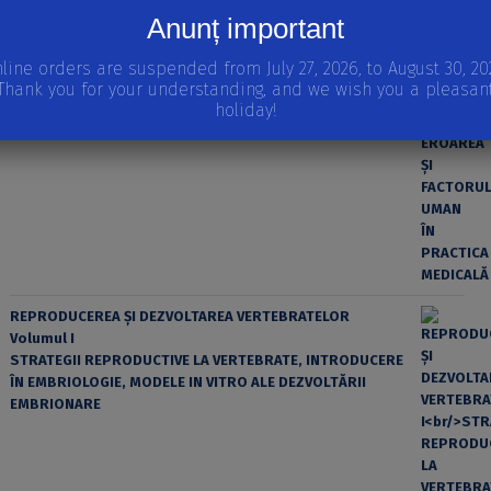
Anunț important
line orders are suspended from July 27, 2026, to August 30, 20
Thank you for your understanding, and we wish you a pleasan
holiday!
EROAREA ȘI FACTORUL UMAN ÎN PRACTICA MEDICALĂ
REPRODUCEREA ȘI DEZVOLTAREA VERTEBRATELOR
Volumul I
STRATEGII REPRODUCTIVE LA VERTEBRATE, INTRODUCERE
ÎN EMBRIOLOGIE, MODELE IN VITRO ALE DEZVOLTĂRII
EMBRIONARE