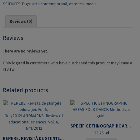
SCIENCES
Tags:
arta contemporană
,
estetica
,
media
CONTEMPORANĂ.
Traduceri
și
Reviews (0)
comentarii
quantity
Reviews
There are no reviews yet.
Only logged in customers who have purchased this product may leave a
review.
Related products
SPECIFIC ETHNOGRAPHIC AREAS FOLK DANCE. METHODICAL GUIDE
23,26
lei
REPERE. REVISTĂ DE ȘTIINȚELE EDUCAȚIEI. VOL.6, NR.1/2012LANDMARKS. REVIEW OF EDUCATIONAL SCIENCES. VOL. 6, NR.1/2012