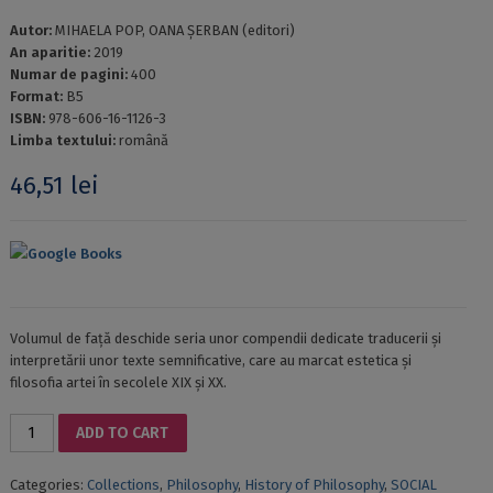
Autor:
MIHAELA POP, OANA ȘERBAN (editori)
An aparitie:
2019
Numar de pagini:
400
Format:
B5
ISBN:
978-606-16-1126-3
Limba textului:
română
46,51
lei
Google Books
Volumul de față deschide seria unor compendii dedicate traducerii și
interpretării unor texte semnificative, care au marcat estetica și
filosofia artei în secolele XIX și XX.
IDEI
ADD TO CART
FILOSOFICE
ȘI
Categories:
Collections
,
Philosophy
,
History of Philosophy
,
SOCIAL
ARTĂ