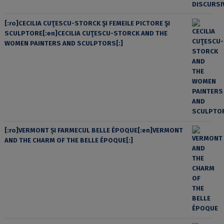
[:ro]CECILIA CUŢESCU-STORCK ŞI FEMEILE PICTORE ŞI
SCULPTORE[:en]CECILIA CUŢESCU-STORCK AND THE
WOMEN PAINTERS AND SCULPTORS[:]
[:ro]VERMONT ȘI FARMECUL BELLE ÉPOQUE[:en]VERMONT
AND THE CHARM OF THE BELLE ÉPOQUE[:]