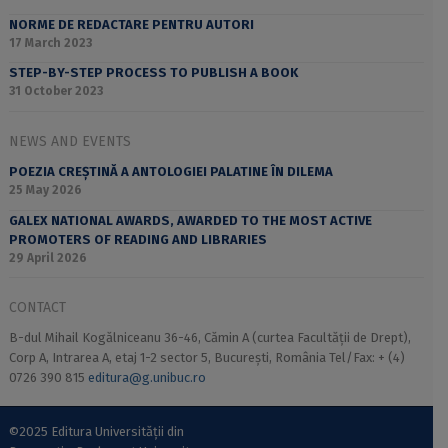
NORME DE REDACTARE PENTRU AUTORI
17 March 2023
STEP-BY-STEP PROCESS TO PUBLISH A BOOK
31 October 2023
NEWS AND EVENTS
POEZIA CREȘTINĂ A ANTOLOGIEI PALATINE ÎN DILEMA
25 May 2026
GALEX NATIONAL AWARDS, AWARDED TO THE MOST ACTIVE
PROMOTERS OF READING AND LIBRARIES
29 April 2026
CONTACT
B-dul Mihail Kogălniceanu 36-46, Cămin A (curtea Facultății de Drept),
Corp A, Intrarea A, etaj 1-2 sector 5, București, România Tel/Fax: + (4)
0726 390 815
editura@g.unibuc.ro
©2025 Editura Universității din