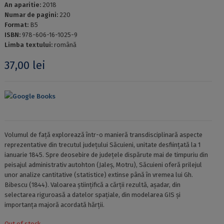
An aparitie:
2018
Numar de pagini:
220
Format:
B5
ISBN:
978-606-16-1025-9
Limba textului:
română
37,00
lei
Google Books
Volumul de față explorează într-o manieră transdisciplinară aspecte
reprezentative din trecutul județului Săcuieni, unitate desființată la 1
ianuarie 1845. Spre deosebire de județele dispărute mai de timpuriu din
peisajul administrativ autohton (Jaleș, Motru), Săcuieni oferă prilejul
unor analize cantitative (statistice) extinse până în vremea lui Gh.
Bibescu (1844). Valoarea științifică a cărții rezultă, așadar, din
selectarea riguroasă a datelor spațiale, din modelarea GIS și
importanța majoră acordată hărții.
Out of stock