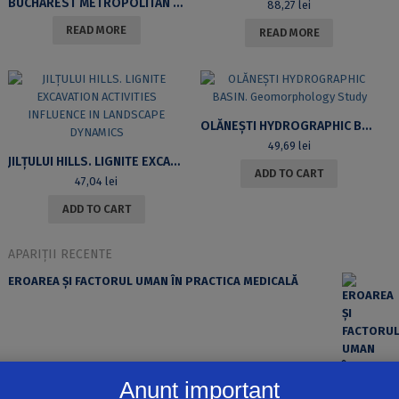
BUCHAREST METROPOLITAN AREA. AGRICULTURE GEOGRAPHY BY GIS TECHNOLOGY
88,27
lei
READ MORE
READ MORE
OLĂNEȘTI HYDROGRAPHIC BASIN. GEOMORPHOLOGY STUDY
49,69
lei
JILȚULUI HILLS. LIGNITE EXCAVATION ACTIVITIES INFLUENCE IN LANDSCAPE DYNAMICS
ADD TO CART
47,04
lei
ADD TO CART
APARIȚII RECENTE
EROAREA ȘI FACTORUL UMAN ÎN PRACTICA MEDICALĂ
Anunț important