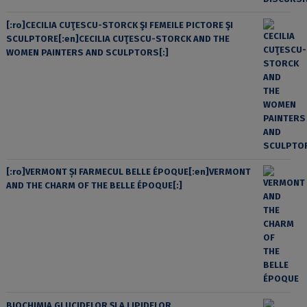
[:ro]CECILIA CUŢESCU-STORCK ŞI FEMEILE PICTORE ŞI
SCULPTORE[:en]CECILIA CUŢESCU-STORCK AND THE
WOMEN PAINTERS AND SCULPTORS[:]
[:ro]VERMONT ȘI FARMECUL BELLE ÉPOQUE[:en]VERMONT
AND THE CHARM OF THE BELLE ÉPOQUE[:]
BIOCHIMIA GLUCIDELOR ȘI A LIPIDELOR