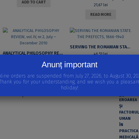
ADD TO CART
21,67
lei
READ MORE
SERVING THE ROMANIAN STATE. THE PREFECTS, 1866-1940
ANALYTICAL PHILOSOPHY REVIEW, VOL.IV, NR.2, JULY – DECEMBER 2010
46,51
lei
34,36
lei
Anunț important
READ MORE
READ MORE
line orders are suspended from July 27, 2026, to August 30, 20
Thank you for your understanding, and we wish you a pleasan
APARIȚII RECENTE
holiday!
EROAREA ȘI FACTORUL UMAN ÎN PRACTICA MEDICALĂ