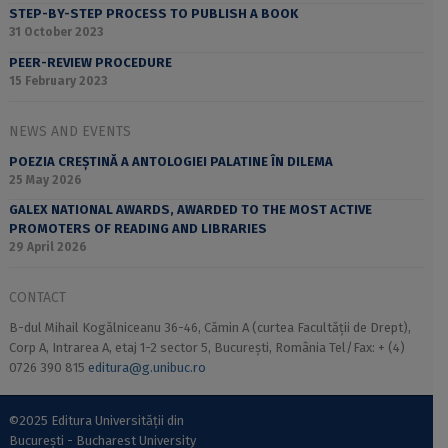
STEP-BY-STEP PROCESS TO PUBLISH A BOOK
31 October 2023
PEER-REVIEW PROCEDURE
15 February 2023
NEWS AND EVENTS
POEZIA CREȘTINĂ A ANTOLOGIEI PALATINE ÎN DILEMA
25 May 2026
GALEX NATIONAL AWARDS, AWARDED TO THE MOST ACTIVE
PROMOTERS OF READING AND LIBRARIES
29 April 2026
CONTACT
B-dul Mihail Kogălniceanu 36-46, Cămin A (curtea Facultății de Drept),
Corp A, Intrarea A, etaj 1-2 sector 5, București, România Tel/Fax: + (4)
0726 390 815
editura@g.unibuc.ro
©2025 Editura Universității din
București - Bucharest University