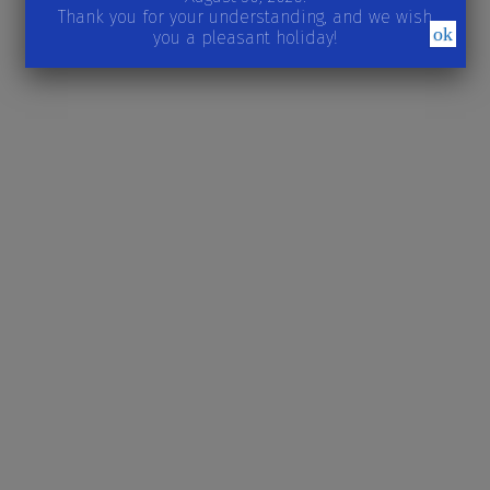
Thank you for your understanding, and we wish
ok
you a pleasant holiday!