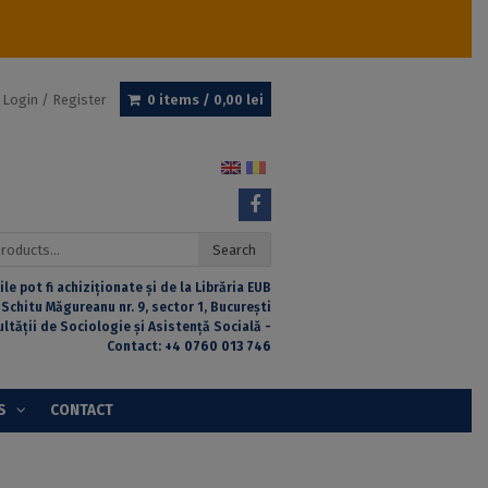
Login / Register
0 items /
0,00
lei
Search
ile pot fi achiziționate și de la Librăria EUB
 Schitu Măgureanu nr. 9, sector 1, București
ultății de Sociologie și Asistență Socială -
Contact:
+4 0760 013 746
S
CONTACT