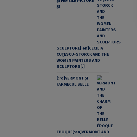
ŞI FEMEILE PICTORE
ŞI
SCULPTORE[:en]CECILIA
CUŢESCU-STORCK AND THE
WOMEN PAINTERS AND
SCULPTORS[:]
[:ro]VERMONT ȘI
FARMECUL BELLE
ÉPOQUE[:en]VERMONT AND