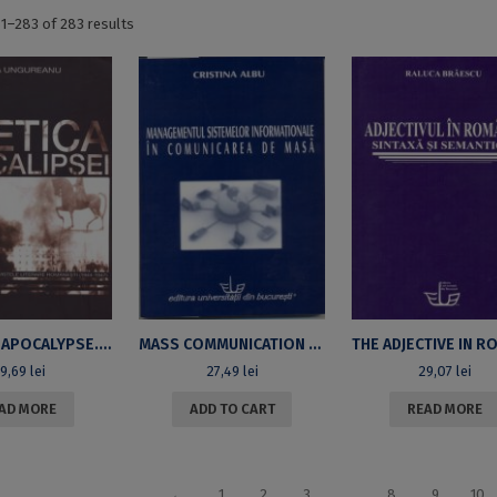
Sorted
1–283 of 283 results
by
latest
LYRICS OF APOCALYPSE. THE CULTURAL BATTLE IN ROMANIAN LITERARY MAGAZINES (1944-1947)
MASS COMMUNICATION INFORMATION SYSTEMS MANAGEMENT
49,69
lei
27,49
lei
29,07
lei
AD MORE
ADD TO CART
READ MORE
←
1
2
3
…
8
9
10