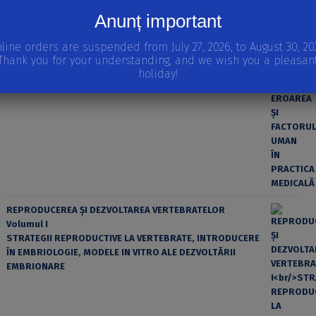
Anunț important
line orders are suspended from July 27, 2026, to August 30, 20
Thank you for your understanding, and we wish you a pleasan
holiday!
EROAREA ȘI FACTORUL UMAN ÎN PRACTICA MEDICALĂ
REPRODUCEREA ȘI DEZVOLTAREA VERTEBRATELOR
Volumul I
STRATEGII REPRODUCTIVE LA VERTEBRATE, INTRODUCERE
ÎN EMBRIOLOGIE, MODELE IN VITRO ALE DEZVOLTĂRII
EMBRIONARE