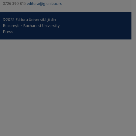
0726 390 815
editura@g.unibuc.ro
©2025 Editura Universității din
București - Bucharest University
Press