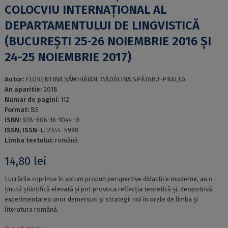
COLOCVIU INTERNAȚIONAL AL
DEPARTAMENTULUI DE LINGVISTICĂ
(BUCUREȘTI 25-26 NOIEMBRIE 2016 ȘI
24-25 NOIEMBRIE 2017)
Autor:
FLORENTINA SÂMIHĂIAN, MĂDĂLINA SPĂTARU-PRALEA
An aparitie:
2018
Numar de pagini:
112
Format:
B5
ISBN:
978-606-16-1044-0
ISSN; ISSN-L:
2344-5998
Limba textului:
română
14,80
lei
Lucrările cuprinse în volum propun perspective didactice moderne, au o
ținută științifică elevată și pot provoca reflecția teoretică și, deopotrivă,
experimentarea unor demersuri și strategii noi în orele de limba și
literatura română.