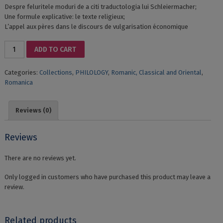
Despre feluritele moduri de a citi traductologia lui Schleiermacher;
Une formule explicative: le texte religieux;
L’appel aux pères dans le discours de vulgarisation économique
LINGVISTICĂ
ADD TO CART
ROMANICĂ
III
Categories:
Collections
,
PHILOLOGY
,
Romanic, Classical and Oriental
,
CONFERINȚELE
Romanica
CATEDREI
DE
FILOLOGIE
Reviews (0)
ȘI
LINGVISTICĂ
ROMANICĂ
Reviews
quantity
There are no reviews yet.
Only logged in customers who have purchased this product may leave a
review.
Related products