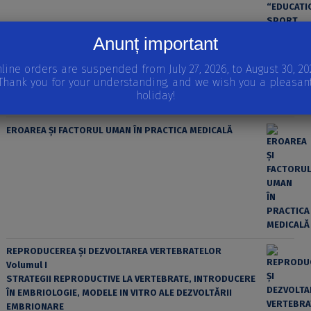
Anunț important
line orders are suspended from July 27, 2026, to August 30, 20
Thank you for your understanding, and we wish you a pleasan
holiday!
EROAREA ȘI FACTORUL UMAN ÎN PRACTICA MEDICALĂ
REPRODUCEREA ȘI DEZVOLTAREA VERTEBRATELOR
Volumul I
STRATEGII REPRODUCTIVE LA VERTEBRATE, INTRODUCERE
ÎN EMBRIOLOGIE, MODELE IN VITRO ALE DEZVOLTĂRII
EMBRIONARE