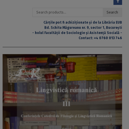
Search
Search
for:
Cărțile pot fi achiziționate și de la Librăria EUB
Bd. Schitu Măgureanu nr. 9, sector 1, București
- holul Facultății de Sociologie și Asistență Socială -
Contact:
+4 0760 013 746