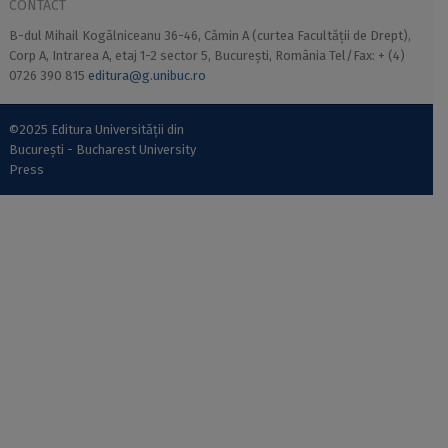
CONTACT
B-dul Mihail Kogălniceanu 36-46, Cămin A (curtea Facultății de Drept),
Corp A, Intrarea A, etaj 1-2 sector 5, București, România Tel/Fax: + (4)
0726 390 815
editura@g.unibuc.ro
©2025 Editura Universității din
București - Bucharest University
Press