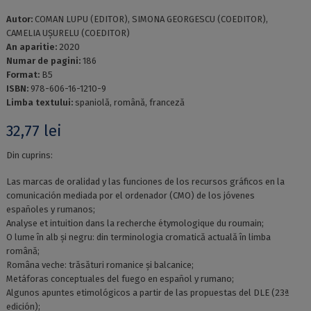
Autor:
COMAN LUPU (EDITOR), SIMONA GEORGESCU (COEDITOR),
CAMELIA UȘURELU (COEDITOR)
An aparitie:
2020
Numar de pagini:
186
Format:
B5
ISBN:
978-606-16-1210-9
Limba textului:
spaniolă, română, franceză
32,77
lei
Din cuprins:
Las marcas de oralidad y las funciones de los recursos gráficos en la
comunicación mediada por el ordenador (CMO) de los jóvenes
españoles y rumanos;
Analyse et intuition dans la recherche étymologique du roumain;
O lume în alb și negru: din terminologia cromatică actuală în limba
română;
Româna veche: trăsături romanice și balcanice;
Metáforas conceptuales del fuego en español y rumano;
Algunos apuntes etimológicos a partir de las propuestas del DLE (23ª
edición);