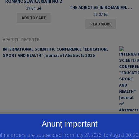
ROMANOSLAVICA XLVIII NO.2
THE ADJECTIVE IN ROMANIAN. ITS SYNTAX AND SEMANTICS
39,64
lei
29,07
lei
ADD TO CART
READ MORE
APARIȚII RECENTE
INTERNATIONAL SCIENTIFIC CONFERENCE “EDUCATION,
SPORT AND HEALTH” Journal of Abstracts 2026
Anunț important
EROAREA ȘI FACTORUL UMAN ÎN PRACTICA MEDICALĂ
line orders are suspended from July 27, 2026, to August 30, 20