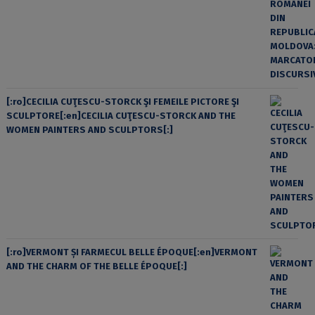
[:ro]CECILIA CUŢESCU-STORCK ŞI FEMEILE PICTORE ŞI
SCULPTORE[:en]CECILIA CUŢESCU-STORCK AND THE
WOMEN PAINTERS AND SCULPTORS[:]
[:ro]VERMONT ȘI FARMECUL BELLE ÉPOQUE[:en]VERMONT
AND THE CHARM OF THE BELLE ÉPOQUE[:]