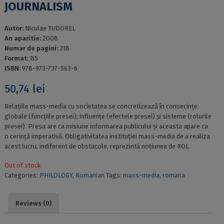
JOURNALISM
Autor:
Niculae TUDOREL
An aparitie:
2008
Numar de pagini:
218
Format:
B5
ISBN:
978-973-737-563-6
50,74
lei
Relațiile mass-media cu societatea se concretizează în consecințe
globale (funcțiile presei); influențe (efectele presei) și sisteme (rolurile
presei). Presa are ca misiune informarea publicului și aceasta apare ca
o cerință imperativă. Obligativitatea instituției mass-media de a realiza
acest lucru, indiferent de obstacole, reprezintă noțiunea de ROL.
Out of stock
Categories:
PHILOLOGY
,
Romanian
Tags:
mass-media
,
romana
Reviews (0)