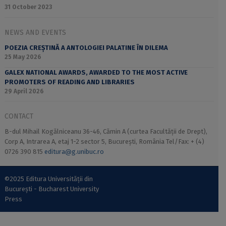
31 October 2023
NEWS AND EVENTS
POEZIA CREȘTINĂ A ANTOLOGIEI PALATINE ÎN DILEMA
25 May 2026
GALEX NATIONAL AWARDS, AWARDED TO THE MOST ACTIVE
PROMOTERS OF READING AND LIBRARIES
29 April 2026
CONTACT
B-dul Mihail Kogălniceanu 36-46, Cămin A (curtea Facultății de Drept),
Corp A, Intrarea A, etaj 1-2 sector 5, București, România Tel/Fax: + (4)
0726 390 815
editura@g.unibuc.ro
©2025 Editura Universității din
București - Bucharest University
Press