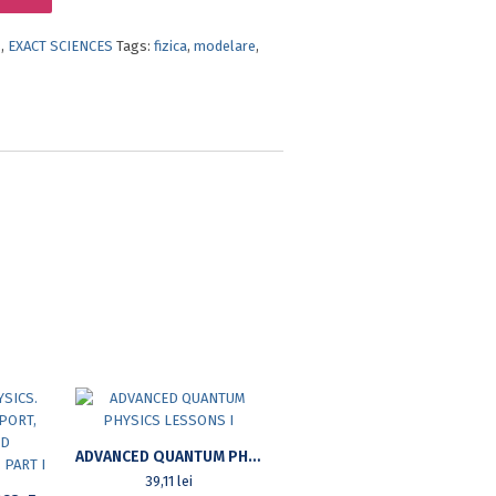
s
,
EXACT SCIENCES
Tags:
fizica
,
modelare
,
ADVANCED QUANTUM PHYSICS LESSONS I
39,11
lei