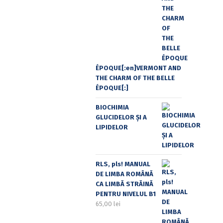
ÉPOQUE[:en]VERMONT AND
THE CHARM OF THE BELLE
ÉPOQUE[:]
BIOCHIMIA
GLUCIDELOR ȘI A
LIPIDELOR
RLS, pls! MANUAL
DE LIMBA ROMÂNĂ
CA LIMBĂ STRĂINĂ
PENTRU NIVELUL B1
65,00
lei