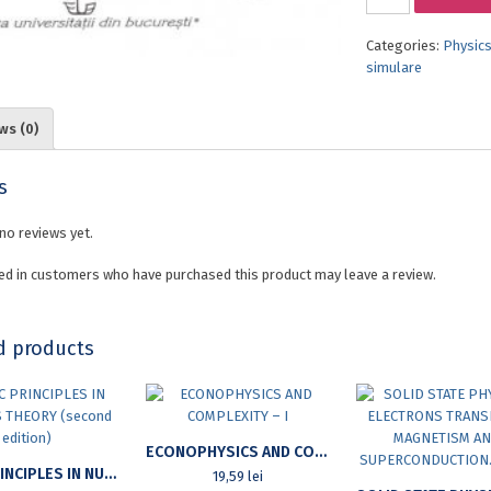
METHODS
AND
Categories:
Physic
CODES
simulare
IN
PHYSICS
quantity
ws (0)
s
no reviews yet.
ed in customers who have purchased this product may leave a review.
d products
ECONOPHYSICS AND COMPLEXITY – I
BASIC PRINCIPLES IN NUCLEUS THEORY (SECOND EDITION)
19,59
lei