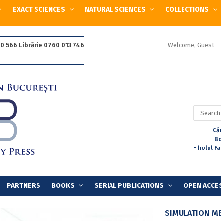
EXACT SCIENCES
NATURAL SCIENCES
COLLECTIONS
Welcome, Guest
0 566 Librărie 0760 013 746
Search
for:
Căr
Bd
- holul F
PARTNERS
BOOKS
SERIAL PUBLICATIONS
OPEN ACCE
SIMULATION M