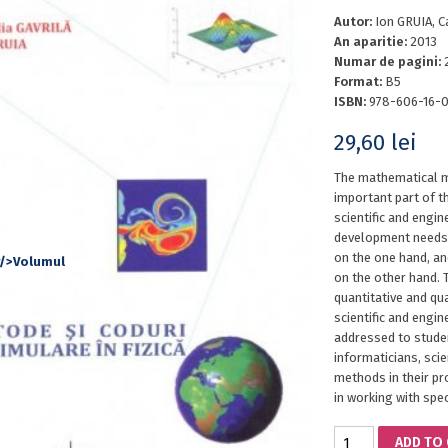
Autor:
Ion GRUIA, 
An aparitie:
2013
Numar de pagini:
Format:
B5
ISBN:
978-606-16-0
29,60
lei
The mathematical m
important part of t
scientific and engin
development needs 
on the one hand, a
on the other hand. 
quantitative and qua
scientific and engin
addressed to studen
informaticians, sci
methods in their pr
in working with spe
SIMULATION
ADD TO