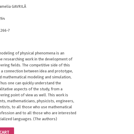
Camelia GAVRILĂ
264
266-7
odeling of physical phenomena is an
he researching work in the development of
eering fields. The competitive side of this
a connection between idea and prototype,
nd mathematical modeling and simulation,
Thus one can quickly understand the
litative aspects of the study, from a
eering point of view as well. This work is
ts, mathematicians, physicists, engineers,
entists, to all those who use mathematical
ofession and to all those who are interested
cialized languages. (The authors)
 CART