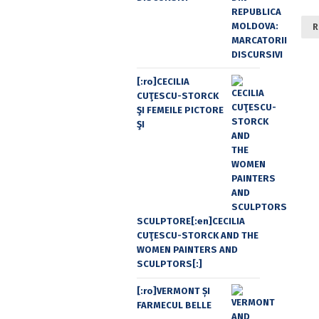
R
[:ro]CECILIA
CUŢESCU-STORCK
ŞI FEMEILE PICTORE
ŞI
SCULPTORE[:en]CECILIA
CUŢESCU-STORCK AND THE
WOMEN PAINTERS AND
SCULPTORS[:]
[:ro]VERMONT ȘI
FARMECUL BELLE