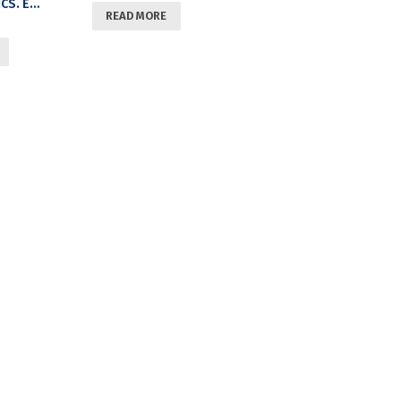
SOLID STATE PHYSICS. ELECTRONS TRANSPORT, MAGNETISM AND SUPERCONDUCTION. PART I
READ MORE