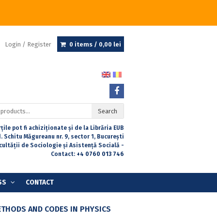
Login / Register
0 items /
0,00
lei
Search
țile pot fi achiziționate și de la Librăria EUB
. Schitu Măgureanu nr. 9, sector 1, București
acultății de Sociologie și Asistență Socială -
Contact:
+4 0760 013 746
SS
CONTACT
ETHODS AND CODES IN PHYSICS