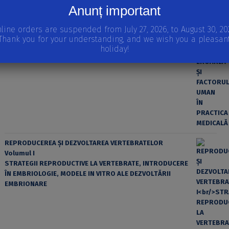
Anunț important
line orders are suspended from July 27, 2026, to August 30, 20
Thank you for your understanding, and we wish you a pleasan
holiday!
EROAREA ȘI FACTORUL UMAN ÎN PRACTICA MEDICALĂ
REPRODUCEREA ȘI DEZVOLTAREA VERTEBRATELOR
Volumul I
STRATEGII REPRODUCTIVE LA VERTEBRATE, INTRODUCERE
ÎN EMBRIOLOGIE, MODELE IN VITRO ALE DEZVOLTĂRII
EMBRIONARE