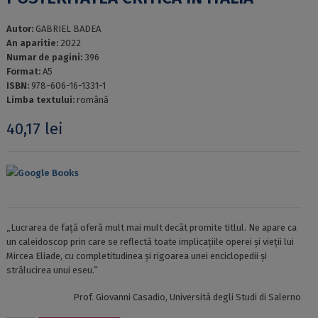
Autor:
GABRIEL BADEA
An aparitie:
2022
Numar de pagini:
396
Format:
A5
ISBN:
978-606-16-1331-1
Limba textului:
română
40,17
lei
Google Books
„Lucrarea de față oferă mult mai mult decât promite titlul. Ne apare ca
un caleidoscop prin care se reflectă toate implicațiile operei și vieții lui
Mircea Eliade, cu completitudinea și rigoarea unei enciclopedii și
strălucirea unui eseu.”
Prof. Giovanni Casadio, Università degli Studi di Salerno