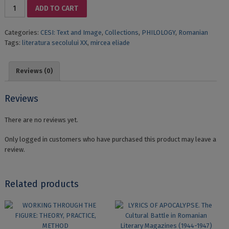
MIRCEA
ADD TO CART
ELIADE,
ÎNTRE
Categories:
CESI: Text and Image
,
Collections
,
PHILOLOGY
,
Romanian
TRADIȚIONALISM
Tags:
literatura secolului XX
,
mircea eliade
ȘI
MODERNISM.
POSTERITATEA
Reviews (0)
CRITICĂ
ÎN
ITALIA
Reviews
quantity
There are no reviews yet.
Only logged in customers who have purchased this product may leave a
review.
Related products