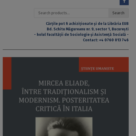
Search
Search
for:
Cărțile pot fi achiziționate și de la Librăria EUB
Bd. Schitu Măgureanu nr. 9, sector 1, București
- holul Facultății de Sociologie și Asistență Socială -
Contact:
+4 0760 013 746