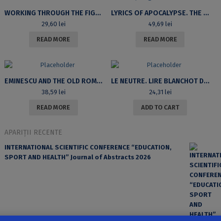
WORKING THROUGH THE FIGURE: THEORY, PRACTICE, METHOD
LYRICS OF APOCALYPSE. THE CULTURAL BATTLE IN ROMANIAN LITERARY MAGAZINES (1944-1947)
29,60
lei
49,69
lei
READ MORE
READ MORE
EMINESCU AND THE OLD ROMANIAN LITERATURE. UNIVERSALISM, VISIONARISM, AND LITERARY IMAGISTIC
LE NEUTRE. LIRE BLANCHOT DANS LES TRACES DE LEVINAS ET DERRIDA
38,59
lei
24,31
lei
READ MORE
ADD TO CART
APARIȚII RECENTE
INTERNATIONAL SCIENTIFIC CONFERENCE “EDUCATION,
SPORT AND HEALTH” Journal of Abstracts 2026