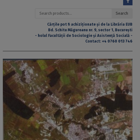
Search
Search
for:
Cărțile pot fi achiziționate și de la Librăria EUB
Bd. Schitu Măgureanu nr. 9, sector 1, București
- holul Facultății de Sociologie și Asistență Socială -
Contact:
+4 0760 013 746