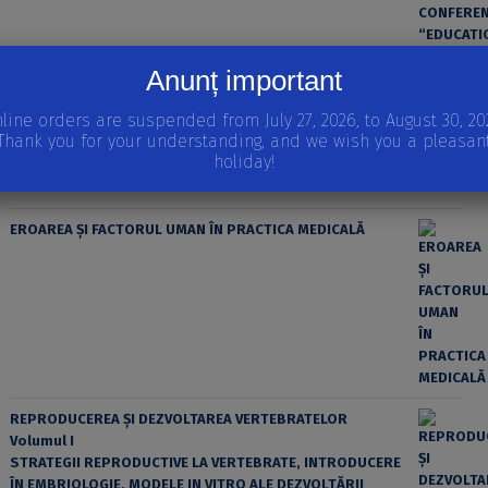
Anunț important
line orders are suspended from July 27, 2026, to August 30, 20
Thank you for your understanding, and we wish you a pleasan
holiday!
EROAREA ȘI FACTORUL UMAN ÎN PRACTICA MEDICALĂ
REPRODUCEREA ȘI DEZVOLTAREA VERTEBRATELOR
Volumul I
STRATEGII REPRODUCTIVE LA VERTEBRATE, INTRODUCERE
ÎN EMBRIOLOGIE, MODELE IN VITRO ALE DEZVOLTĂRII