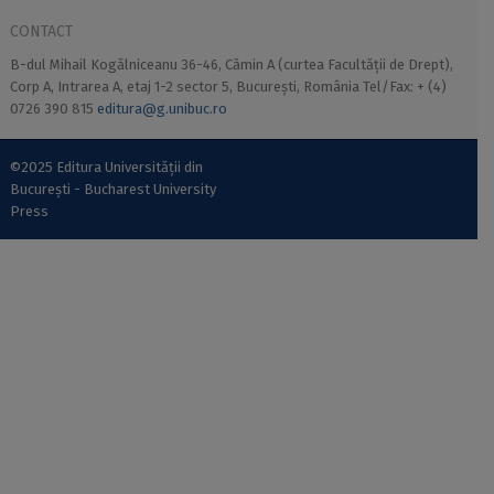
CONTACT
B-dul Mihail Kogălniceanu 36-46, Cămin A (curtea Facultății de Drept),
Corp A, Intrarea A, etaj 1-2 sector 5, București, România Tel/Fax: + (4)
0726 390 815
editura@g.unibuc.ro
©2025 Editura Universității din
București - Bucharest University
Press