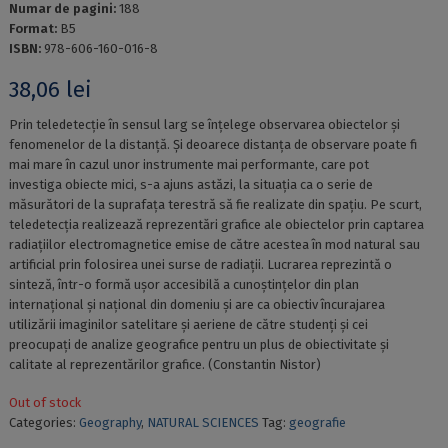
Numar de pagini:
188
Format:
B5
ISBN:
978-606-160-016-8
38,06
lei
Prin teledetecție în sensul larg se înțelege observarea obiectelor și
fenomenelor de la distanță. Și deoarece distanța de observare poate fi
mai mare în cazul unor instrumente mai performante, care pot
investiga obiecte mici, s-a ajuns astăzi, la situația ca o serie de
măsurători de la suprafața terestră să fie realizate din spațiu. Pe scurt,
teledetecția realizează reprezentări grafice ale obiectelor prin captarea
radiațiilor electromagnetice emise de către acestea în mod natural sau
artificial prin folosirea unei surse de radiații. Lucrarea reprezintă o
sinteză, într-o formă ușor accesibilă a cunoștințelor din plan
internațional și național din domeniu și are ca obiectiv încurajarea
utilizării imaginilor satelitare și aeriene de către studenți și cei
preocupați de analize geografice pentru un plus de obiectivitate și
calitate al reprezentărilor grafice. (Constantin Nistor)
Out of stock
Categories:
Geography
,
NATURAL SCIENCES
Tag:
geografie