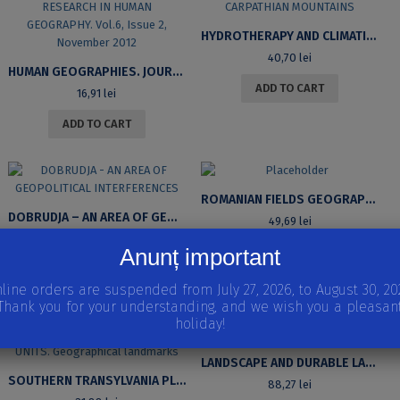
HYDROTHERAPY AND CLIMATIC TOURISM IN VÂLCEA LOW-CARPATHIAN MOUNTAINS
40,70
lei
HUMAN GEOGRAPHIES. JOURNAL OF STUDIES AND RESEARCH IN HUMAN GEOGRAPHY. VOL.6, ISSUE 2, NOVEMBER 2012
ADD TO CART
16,91
lei
ADD TO CART
ROMANIAN FIELDS GEOGRAPHY (VOL. I)
DOBRUDJA – AN AREA OF GEOPOLITICAL INTERFERENCES
49,69
lei
24,20
lei
Anunț important
READ MORE
READ MORE
line orders are suspended from July 27, 2026, to August 30, 20
Thank you for your understanding, and we wish you a pleasan
holiday!
LANDSCAPE AND DURABLE LAND MANAGEMENT
SOUTHERN TRANSYLVANIA PLANE AND THE BORDERING UNITS. GEOGRAPHICAL LANDMARKS
88,27
lei