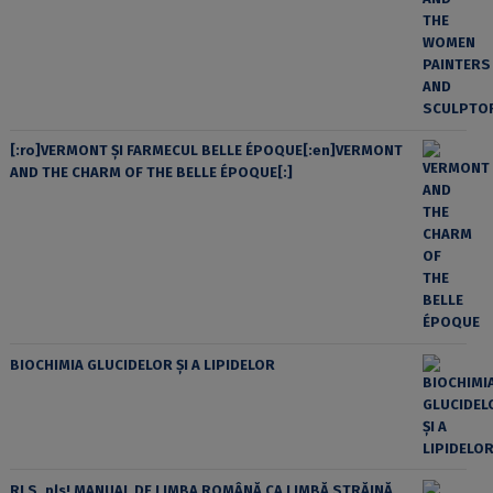
[:ro]VERMONT ȘI FARMECUL BELLE ÉPOQUE[:en]VERMONT
AND THE CHARM OF THE BELLE ÉPOQUE[:]
BIOCHIMIA GLUCIDELOR ȘI A LIPIDELOR
RLS, pls! MANUAL DE LIMBA ROMÂNĂ CA LIMBĂ STRĂINĂ