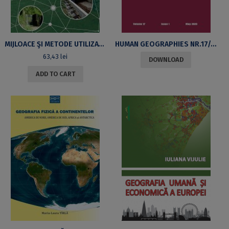
MIJLOACE ŞI METODE UTILIZATE ÎN ANALIZA CONECTIVITĂȚII ŞI FRAGMENTĂRII PEISAJELOR DIN CADRUL ARIILOR PROTEJATE DIN ROMÂNIA
HUMAN GEOGRAPHIES NR.17/2023
63,43
lei
DOWNLOAD
ADD TO CART