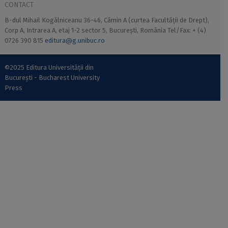
CONTACT
B-dul Mihail Kogălniceanu 36-46, Cămin A (curtea Facultății de Drept),
Corp A, Intrarea A, etaj 1-2 sector 5, București, România Tel/Fax: + (4)
0726 390 815
editura@g.unibuc.ro
©2025 Editura Universității din
București - Bucharest University
Press