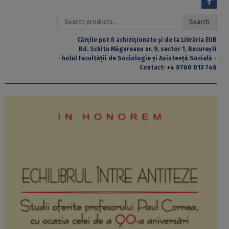
Search
Search
for:
Cărțile pot fi achiziționate și de la Librăria EUB
Bd. Schitu Măgureanu nr. 9, sector 1, București
- holul Facultății de Sociologie și Asistență Socială -
Contact:
+4 0760 013 746