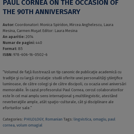
PAUL CORNEA ON THE OCCASION OF
THE 90TH ANNIVERSARY
Autor:
Coordonatori: Monica Spiridon, Mircea Anghelescu, Laura
Mesina, Carmen Muşat Editor: Laura Mesina
An aparitie:
2014
Numar de pagini:
440
Format:
B5
ISBN:
978-606-16-0502-6
“Volumul de faţă ilustrează un tip canonic de publicaţie academică cu
tradiţie şi cu largă circulaţie: studii oferite unei personalităţi ştiinţifice
luminoase, de către colegi şi de către discipoli, cu ocazia unei aniversări
memorabile. În cazul profesorului Paul Cornea, cercul colaboratorilor
este în cel mai amplu sens internaţional ş multilingvistic, atestând
reverberaţiile ample, atât spaţio-culturale, cât şi disciplinare ale
eforturilor sale.”
Categories:
PHILOLOGY
,
Romanian
Tags:
lingvistica
,
omagiu
,
paul
cornea
,
volum omagial