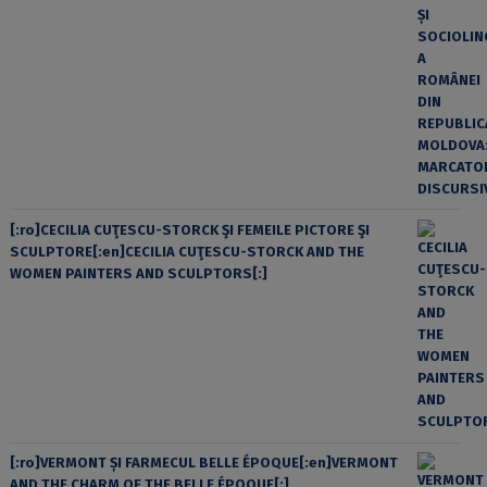
[:ro]CECILIA CUŢESCU-STORCK ŞI FEMEILE PICTORE ŞI
SCULPTORE[:en]CECILIA CUŢESCU-STORCK AND THE
WOMEN PAINTERS AND SCULPTORS[:]
[:ro]VERMONT ȘI FARMECUL BELLE ÉPOQUE[:en]VERMONT
AND THE CHARM OF THE BELLE ÉPOQUE[:]