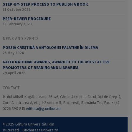
STEP-BY-STEP PROCESS TO PUBLISH A BOOK
31 October 2023
PEER-REVIEW PROCEDURE
15 February 2023
NEWS AND EVENTS
POEZIA CREȘTINĂ A ANTOLOGIEI PALATINE ÎN DILEMA
25 May 2026
GALEX NATIONAL AWARDS, AWARDED TO THE MOST ACTIVE
PROMOTERS OF READING AND LIBRARIES
29 April 2026
CONTACT
B-dul Mihail Kogălniceanu 36-46, Cămin A (curtea Facultății de Drept),
Corp A, Intrarea A, etaj 1-2 sector 5, București, România Tel/Fax: + (4)
0726 390 815
editura@g.unibuc.ro
©2025 Editura Universității din
București - Bucharest University