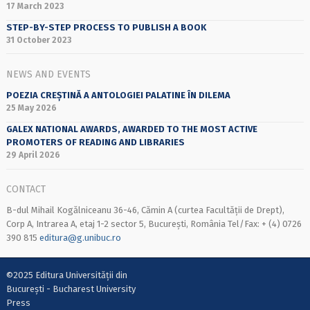
17 March 2023
STEP-BY-STEP PROCESS TO PUBLISH A BOOK
31 October 2023
NEWS AND EVENTS
POEZIA CREȘTINĂ A ANTOLOGIEI PALATINE ÎN DILEMA
25 May 2026
GALEX NATIONAL AWARDS, AWARDED TO THE MOST ACTIVE
PROMOTERS OF READING AND LIBRARIES
29 April 2026
CONTACT
B-dul Mihail Kogălniceanu 36-46, Cămin A (curtea Facultății de Drept),
Corp A, Intrarea A, etaj 1-2 sector 5, București, România Tel/Fax: + (4) 0726
390 815
editura@g.unibuc.ro
©2025 Editura Universității din
București - Bucharest University
Press