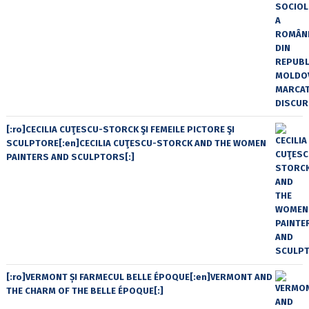
[:ro]CECILIA CUŢESCU-STORCK ŞI FEMEILE PICTORE ŞI
SCULPTORE[:en]CECILIA CUŢESCU-STORCK AND THE WOMEN
PAINTERS AND SCULPTORS[:]
[:ro]VERMONT ȘI FARMECUL BELLE ÉPOQUE[:en]VERMONT AND
THE CHARM OF THE BELLE ÉPOQUE[:]