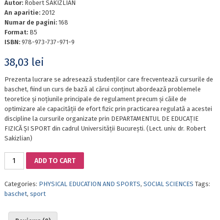
Autor:
Robert SAKIZLIAN
An aparitie:
2012
Numar de pagini:
168
Format:
B5
ISBN:
978-973-737-971-9
38,03
lei
Prezenta lucrare se adresează studenților care frecventează cursurile de
baschet, fiind un curs de bază al cărui conținut abordează problemele
teoretice și noțiunile principale de regulament precum și căile de
optimizare ale capacității de efort fizic prin practicarea regulată a acestei
discipline la cursurile organizate prin DEPARTAMENTUL DE EDUCAȚIE
FIZICĂ ȘI SPORT din cadrul Universității București. (Lect. univ. dr. Robert
Sakizlian)
OPTIMIZING
ADD TO CART
BASKETBALL
PLAYING
Categories:
PHYSICAL EDUCATION AND SPORTS
,
SOCIAL SCIENCES
Tags:
STUDENTS
baschet
,
sport
EFFORT
CAPACITY
quantity