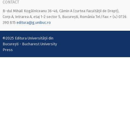
CONTACT
B-dul Mihail Kogălniceanu 36-46, Cămin A (curtea Facultății de Drept),
Corp A, Intrarea A, etaj 1-2 sector 5, București, România Tel/Fax: + (4) 0726
390 815
editura@g.unibuc.ro
©2025 Editura Universității din
București - Bucharest University
Press