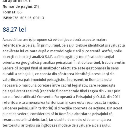
An aparitie:
2011
Numar de pagini:
214
Format:
B5
ISBN:
978-606-16-0011-3
88,27
lei
Această lucrare își propune să evidențieze două aspecte majore
referitoare la peisaj. În primul rând, peisajul trebuie identificat și evaluat la
adevărata lui valoare după o metodologie clară și coerentă. Astfel, noile
direcții de lucru și analiză S.I.P. au îmbogățit și modificat substanțial
orientarea geografică și analiza peisajului. În al doilea rând, trebuie avut în
vedere că scopul final al analizelor efectuate este gestionarea în sens
durabil a peisajului, ce consta din păstrarea identității acestuia și din
valorificarea patrimoniului peisagistic. În prezent, în România este
necesară o mai bună corelare între cadrul legislativ, care recunoaște
peisajul drept resursă (reperele fundamentale fiind Legea din 2002 prin
care a fost ratificată Convenția Europeană a Peisajului și O.U.G. din 2011
referitoare la amenajarea teritoriului, în care este recunoscută implicit
valoarea peisajului în teritoriu) și direcțiile concrete de acțiune. Din acest
punct de vedere, consideram că în România abordarea peisajului că
resursa este încă deficitară, iar studiile de mediu și de amenajarea
teritoriului ar trebui să înglobeze modele de evaluare a peisajului.