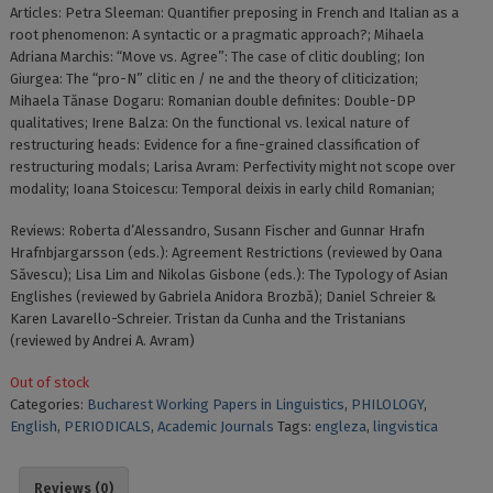
Articles: Petra Sleeman: Quantifier preposing in French and Italian as a
root phenomenon: A syntactic or a pragmatic approach?; Mihaela
Adriana Marchis: “Move vs. Agree”: The case of clitic doubling; Ion
Giurgea: The “pro-N” clitic en / ne and the theory of cliticization;
Mihaela Tănase Dogaru: Romanian double definites: Double-DP
qualitatives; Irene Balza: On the functional vs. lexical nature of
restructuring heads: Evidence for a fine-grained classification of
restructuring modals; Larisa Avram: Perfectivity might not scope over
modality; Ioana Stoicescu: Temporal deixis in early child Romanian;
Reviews: Roberta d’Alessandro, Susann Fischer and Gunnar Hrafn
Hrafnbjargarsson (eds.): Agreement Restrictions (reviewed by Oana
Săvescu); Lisa Lim and Nikolas Gisbone (eds.): The Typology of Asian
Englishes (reviewed by Gabriela Anidora Brozbă); Daniel Schreier &
Karen Lavarello-Schreier. Tristan da Cunha and the Tristanians
(reviewed by Andrei A. Avram)
Out of stock
Categories:
Bucharest Working Papers in Linguistics
,
PHILOLOGY
,
English
,
PERIODICALS
,
Academic Journals
Tags:
engleza
,
lingvistica
Reviews (0)