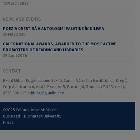
13 March 2023
NEWS AND EVENTS
POEZIA CREȘTINĂ A ANTOLOGIEI PALATINE ÎN DILEMA
25 May 2026
GALEX NATIONAL AWARDS, AWARDED TO THE MOST ACTIVE
PROMOTERS OF READING AND LIBRARIES
29 April 2026
CONTACT
B-dul Mihail Kogălniceanu 36-46, Cămin A (curtea Facultății de Drept),
Corp A, Intrarea A, etaj 1-2 sector 5, București, România Tel/Fax: + (4)
0726 390 815
editura@g.unibuc.ro
©2025 Editura Universității din
București - Bucharest University
Press