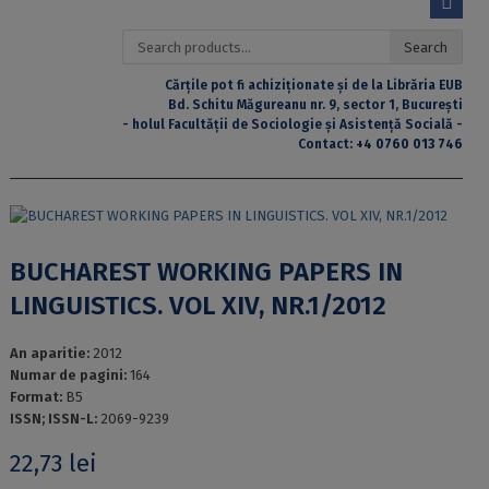
Search
Search
for:
Cărțile pot fi achiziționate și de la Librăria EUB
Bd. Schitu Măgureanu nr. 9, sector 1, București
- holul Facultății de Sociologie și Asistență Socială -
Contact:
+4 0760 013 746
BUCHAREST WORKING PAPERS IN
LINGUISTICS. VOL XIV, NR.1/2012
An aparitie:
2012
Numar de pagini:
164
Format:
B5
ISSN; ISSN-L:
2069-9239
22,73
lei