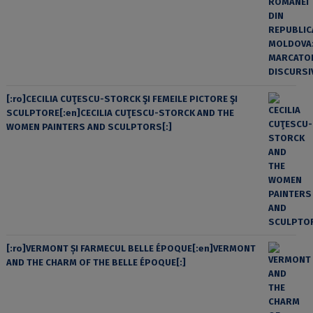
[:ro]CECILIA CUŢESCU-STORCK ŞI FEMEILE PICTORE ŞI
SCULPTORE[:en]CECILIA CUŢESCU-STORCK AND THE
WOMEN PAINTERS AND SCULPTORS[:]
[:ro]VERMONT ȘI FARMECUL BELLE ÉPOQUE[:en]VERMONT
AND THE CHARM OF THE BELLE ÉPOQUE[:]