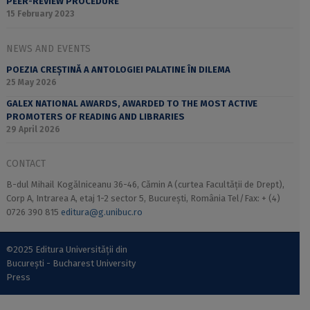
PEER-REVIEW PROCEDURE
15 February 2023
NEWS AND EVENTS
POEZIA CREȘTINĂ A ANTOLOGIEI PALATINE ÎN DILEMA
25 May 2026
GALEX NATIONAL AWARDS, AWARDED TO THE MOST ACTIVE
PROMOTERS OF READING AND LIBRARIES
29 April 2026
CONTACT
B-dul Mihail Kogălniceanu 36-46, Cămin A (curtea Facultății de Drept),
Corp A, Intrarea A, etaj 1-2 sector 5, București, România Tel/Fax: + (4)
0726 390 815
editura@g.unibuc.ro
©2025 Editura Universității din
București - Bucharest University
Press