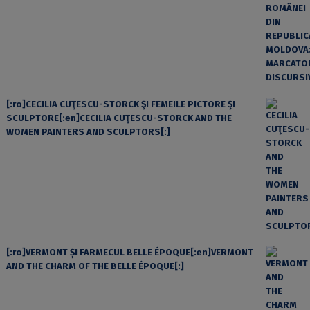
[:ro]CECILIA CUŢESCU-STORCK ŞI FEMEILE PICTORE ŞI
SCULPTORE[:en]CECILIA CUŢESCU-STORCK AND THE
WOMEN PAINTERS AND SCULPTORS[:]
[:ro]VERMONT ȘI FARMECUL BELLE ÉPOQUE[:en]VERMONT
AND THE CHARM OF THE BELLE ÉPOQUE[:]