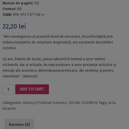
Numar de pagini:
112
Format:
B5
ISBN:
978-973-737-736-4
22,20
lei
“Am convingerea că această temă de cercetare, inconfortabilă prin
natura nuanțelor de orientare dogmatică, are excelente deschideri
estetice.
Ea are, înainte de toate, șansa aducerii în lumină a unor tehnici
străvechi, dar și actuale, de expresivizare a unor prezențe artistice și
mesaje ale acestora, dintotdeauna prețioase, din vechime și pentru
eternitate”. (Autorul)
EMPHASIS
ADD TO CART
OF
ARTISTIC
Categories:
History/Political Sciences
,
SOCIAL SCIENCES
Tags:
arta
,
EXPRESSION
bizantin
IN
BYZANTINE
TYPE
Reviews (0)
MOSAICS