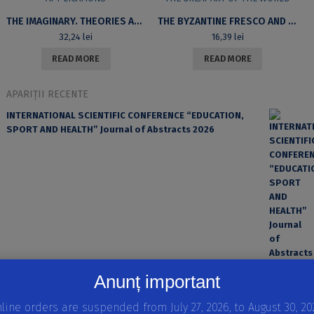
THE IMAGINARY. THEORIES AND APPLICATIONS
THE BYZANTINE FRESCO AND THE GREAT ART OF THE WORLD
32,24
lei
16,39
lei
READ MORE
READ MORE
APARIȚII RECENTE
INTERNATIONAL SCIENTIFIC CONFERENCE “EDUCATION,
SPORT AND HEALTH” Journal of Abstracts 2026
Anunț important
EROAREA ȘI FACTORUL UMAN ÎN PRACTICA MEDICALĂ
line orders are suspended from July 27, 2026, to August 30, 20