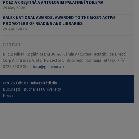
POEZIA CREȘTINĂ A ANTOLOGIEI PALATINE ÎN DILEMA
25 May 2026
GALEX NATIONAL AWARDS, AWARDED TO THE MOST ACTIVE
PROMOTERS OF READING AND LIBRARIES
29 April 2026
CONTACT
B-dul Mihail Kogălniceanu 36-46, Cămin A (curtea Facultății de Drept),
Corp A, Intrarea A, etaj 1-2 sector 5, București, România Tel/Fax: + (4)
0726 390 815
editura@g.unibuc.ro
©2025 Editura Universității din
București - Bucharest University
Press