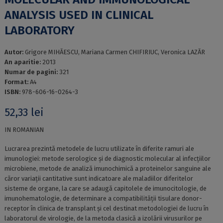
ANALYSIS USED IN CLINICAL
LABORATORY
Autor:
Grigore MIHĂESCU, Mariana Carmen CHIFIRIUC, Veronica LAZĂR
An aparitie:
2013
Numar de pagini:
321
Format:
A4
ISBN:
978-606-16-0264-3
52,33
lei
IN ROMANIAN
Lucrarea prezintă metodele de lucru utilizate în diferite ramuri ale
imunologiei: metode serologice și de diagnostic molecular al infecțiilor
microbiene, metode de analiză imunochimică a proteinelor sanguine ale
căror variații cantitative sunt indicatoare ale maladiilor diferitelor
sisteme de organe, la care se adaugă capitolele de imunocitologie, de
imunohematologie, de determinare a compatibilității tisulare donor-
receptor în clinica de transplant și cel destinat metodologiei de lucru în
laboratorul de virologie, de la metoda clasică a izolării virusurilor pe