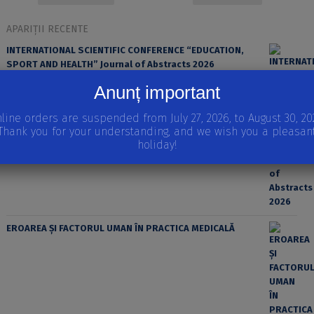
APARIȚII RECENTE
INTERNATIONAL SCIENTIFIC CONFERENCE “EDUCATION,
SPORT AND HEALTH” Journal of Abstracts 2026
Anunț important
line orders are suspended from July 27, 2026, to August 30, 20
Thank you for your understanding, and we wish you a pleasan
holiday!
EROAREA ȘI FACTORUL UMAN ÎN PRACTICA MEDICALĂ