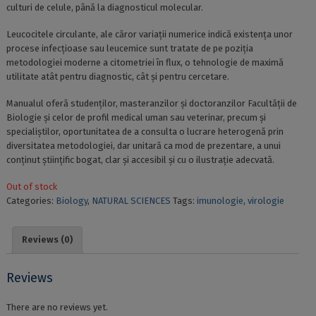
culturi de celule, până la diagnosticul molecular.
Leucocitele circulante, ale căror variații numerice indică existența unor
procese infecțioase sau leucemice sunt tratate de pe poziția
metodologiei moderne a citometriei în flux, o tehnologie de maximă
utilitate atât pentru diagnostic, cât și pentru cercetare.
Manualul oferă studenților, masteranzilor și doctoranzilor Facultății de
Biologie și celor de profil medical uman sau veterinar, precum și
specialiștilor, oportunitatea de a consulta o lucrare heterogenă prin
diversitatea metodologiei, dar unitară ca mod de prezentare, a unui
conținut științific bogat, clar și accesibil și cu o ilustrație adecvată.
Out of stock
Categories:
Biology
,
NATURAL SCIENCES
Tags:
imunologie
,
virologie
Reviews (0)
Reviews
There are no reviews yet.