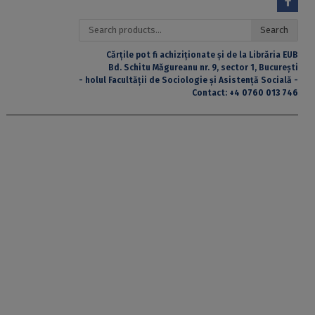
Search
Search
for:
Cărțile pot fi achiziționate și de la Librăria EUB
Bd. Schitu Măgureanu nr. 9, sector 1, București
- holul Facultății de Sociologie și Asistență Socială -
Contact:
+4 0760 013 746