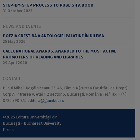
STEP-BY-STEP PROCESS TO PUBLISH A BOOK
31 October 2023
NEWS AND EVENTS
POEZIA CREȘTINĂ A ANTOLOGIEI PALATINE ÎN DILEMA
25 May 2026
GALEX NATIONAL AWARDS, AWARDED TO THE MOST ACTIVE
PROMOTERS OF READING AND LIBRARIES
29 April 2026
CONTACT
B-dul Mihail Kogălniceanu 36-46, Cămin A (curtea Facultății de Drept),
Corp A, Intrarea A, etaj 1-2 sector 5, București, România Tel/Fax: + (4)
0726 390 815
editura@g.unibuc.ro
©2025 Editura Universității din
București - Bucharest University
Press