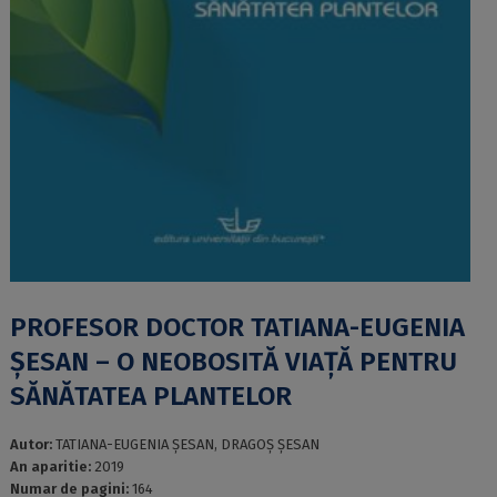
PROFESOR DOCTOR TATIANA-EUGENIA
ȘESAN – O NEOBOSITĂ VIAȚĂ PENTRU
SĂNĂTATEA PLANTELOR
Autor:
TATIANA-EUGENIA ȘESAN, DRAGOȘ ȘESAN
An aparitie:
2019
Numar de pagini:
164