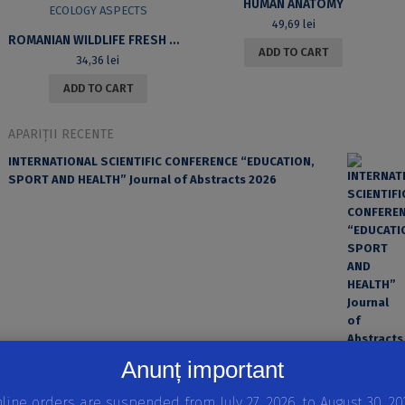
HUMAN ANATOMY
49,69
lei
ROMANIAN WILDLIFE FRESH WATER FISH PARASITE GROUPS ECOLOGY ASPECTS
ADD TO CART
34,36
lei
ADD TO CART
APARIȚII RECENTE
INTERNATIONAL SCIENTIFIC CONFERENCE “EDUCATION,
SPORT AND HEALTH” Journal of Abstracts 2026
Anunț important
EROAREA ȘI FACTORUL UMAN ÎN PRACTICA MEDICALĂ
line orders are suspended from July 27, 2026, to August 30, 20