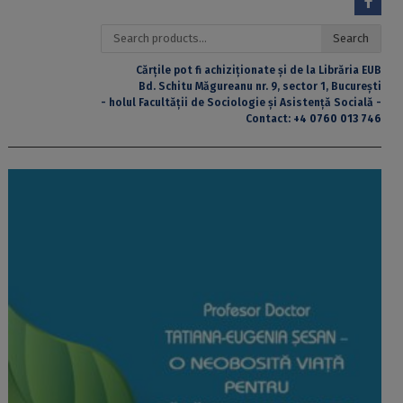
Search
Search
for:
Cărțile pot fi achiziționate și de la Librăria EUB
Bd. Schitu Măgureanu nr. 9, sector 1, București
- holul Facultății de Sociologie și Asistență Socială -
Contact:
+4 0760 013 746