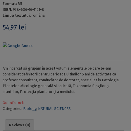
Format:
B5
ISBN:
978-606-16-1121-8
Limba textului:
română
54,97
lei
Google Books
Am încercat să grupăm în acest volum elementele pe care le-am
considerat definitorii pentru perioada ultimilor 5 ani de activitate ca
profesor consultant, conducător de doctorat, specialist în Patologia
Plantelor, Micologie generală și aplicată, Taxonomia fungilor și
plantelor, Protecția plantelor și a mediului.
Out of stock
Categories:
Biology
,
NATURAL SCIENCES
Reviews (0)