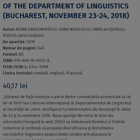
OF THE DEPARTMENT OF LINGUISTICS
(BUCHAREST, NOVEMBER 23-24, 2018)
Autor:
ADINA DRAGOMIRESCU, OANA NICULESCU, CAMELIA UȘURELU,
RODICA ZAFIU (editori)
An aparitie:
2019
Numar de pagini:
340
Format:
B5
ISBN:
978-606-16-0933-8
ISSN; ISSN-L:
2344-5998
Limba textului:
română, engleză, franceză
40,17
lei
„Volumul de faţă reuneşte o parte dintre comunicările prezentate la cel
de-al XVIII-lea Colocviu internaţional al Departamentului de Lingvistică
al Facultăţii de Litere, desfăşurat la Universitatea din Bucureşti în zilele
de 23 şi 24 noiembrie 2018. Noua apariţie din seria de Acte ale
colocviului (începută în anul 2002) se intitulează
Româna și limbile
romanice
şi continuă să propună diversificarea şi dezvoltarea
cercetărilor lingvistice asupra limbii române prin plasarea în