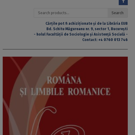
Search
Search
for:
Cărțile pot fi achiziționate și de la Librăria EUB
Bd. Schitu Măgureanu nr. 9, sector 1, București
- holul Facultății de Sociologie și Asistență Socială -
Contact:
+4 0760 013 746