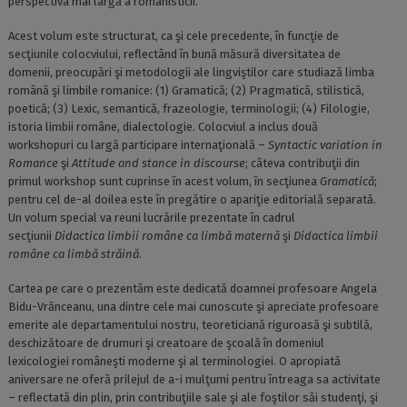
perspectiva mai largă a romanisticii.
Acest volum este structurat, ca şi cele precedente, în funcţie de
secţiunile colocviului, reflectând în bună măsură diversitatea de
domenii, preocupări şi metodologii ale lingviştilor care studiază limba
română şi limbile romanice: (1) Gramatică; (2) Pragmatică, stilistică,
poetică; (3) Lexic, semantică, frazeologie, terminologii; (4) Filologie,
istoria limbii române, dialectologie. Colocviul a inclus două
workshopuri cu largă participare internaţională –
Syntactic variation in
Romance
şi
Attitude and stance in discourse
; câteva contribuţii din
primul workshop sunt cuprinse în acest volum, în secţiunea
Gramatică
;
pentru cel de-al doilea este în pregătire o apariţie editorială separată.
Un volum special va reuni lucrările prezentate în cadrul
secţiunii
Didactica limbii române ca limbă maternă
şi
Didactica limbii
române ca limbă străină
.
Cartea pe care o prezentăm este dedicată doamnei profesoare Angela
Bidu-Vrănceanu, una dintre cele mai cunoscute şi apreciate profesoare
emerite ale departamentului nostru, teoreticiană riguroasă şi subtilă,
deschizătoare de drumuri şi creatoare de şcoală în domeniul
lexicologiei româneşti moderne şi al terminologiei. O apropiată
aniversare ne oferă prilejul de a-i mulţumi pentru întreaga sa activitate
– reflectată din plin, prin contribuţiile sale şi ale foştilor săi studenţi, şi