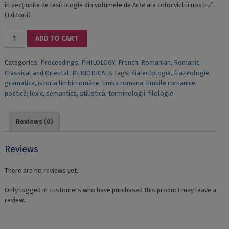
în secţiunile de lexicologie din volumele de
Acte
ale colocviului nostru”.
(Editorii)
ROMANIAN
ADD TO CART
AND
ROMANCE
Categories:
Proceedings
,
PHILOLOGY
,
French
,
Romanian
,
Romanic,
LANGUAGES.
Classical and Oriental
,
PERIODICALS
Tags:
dialectologie
,
frazeologie
,
Proceedings
gramatica
,
istoria limbii române
,
limba romana
,
limbile romanice
,
of
poetică; lexic
,
semantica
,
stilistică
,
terminologii; filologie
the
XVIIIth
International
Reviews (0)
Colloquium
of
the
Reviews
Department
of
There are no reviews yet.
Linguistics
(Bucharest,
Only logged in customers who have purchased this product may leave a
November
review.
23-
24,
2018)