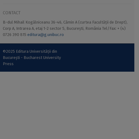
CONTACT
B-dul Mihail Kogălniceanu 36-46, Cămin A (curtea Facultății de Drept),
Corp A, Intrarea A, etaj 1-2 sector 5, București, România Tel/Fax: + (4)
0726 390 815
editura@g.unibuc.ro
©2025 Editura Universității din
București - Bucharest University
Press