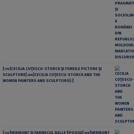
[:ro]CECILIA CUŢESCU-STORCK ŞI FEMEILE PICTORE ŞI
SCULPTORE[:en]CECILIA CUŢESCU-STORCK AND THE
WOMEN PAINTERS AND SCULPTORS[:]
[:ro]VERMONT ȘI FARMECUL BELLE ÉPOQUE[:en]VERMONT