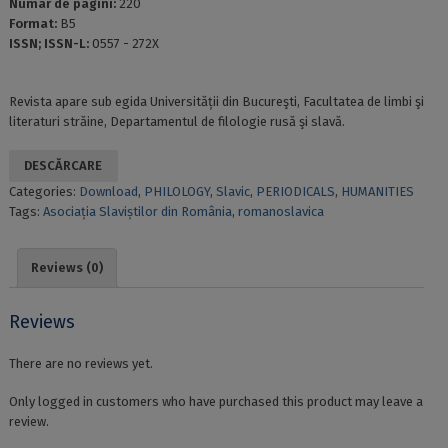
Numar de pagini:
220
Format:
B5
ISSN; ISSN-L:
0557 - 272X
Revista apare sub egida Universității din Bucureşti, Facultatea de limbi şi
literaturi străine, Departamentul de filologie rusă şi slavă.
DESCĂRCARE
Categories:
Download
,
PHILOLOGY
,
Slavic
,
PERIODICALS
,
HUMANITIES
Tags:
Asociația Slaviștilor din România
,
romanoslavica
Reviews (0)
Reviews
There are no reviews yet.
Only logged in customers who have purchased this product may leave a
review.