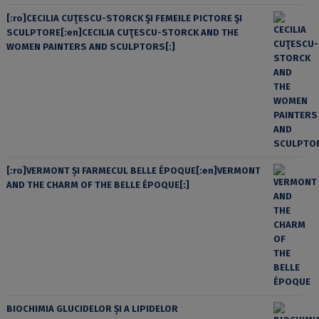
[:ro]CECILIA CUŢESCU-STORCK ŞI FEMEILE PICTORE ŞI
SCULPTORE[:en]CECILIA CUŢESCU-STORCK AND THE
WOMEN PAINTERS AND SCULPTORS[:]
[:ro]VERMONT ȘI FARMECUL BELLE ÉPOQUE[:en]VERMONT
AND THE CHARM OF THE BELLE ÉPOQUE[:]
BIOCHIMIA GLUCIDELOR ȘI A LIPIDELOR