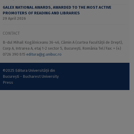
GALEX NATIONAL AWARDS, AWARDED TO THE MOST ACTIVE
PROMOTERS OF READING AND LIBRARIES
29 April 2026
CONTACT
B-dul Mihail Kogălniceanu 36-46, Cămin A (curtea Facultății de Drept),
Corp A, Intrarea A, etaj 1-2 sector 5, București, România Tel/Fax: + (4)
0726 390 815
editura@g.unibuc.ro
©2025 Editura Universității din
București - Bucharest University
Press