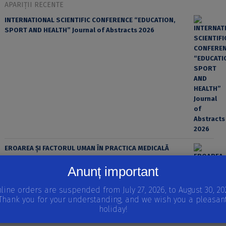
APARIȚII RECENTE
INTERNATIONAL SCIENTIFIC CONFERENCE “EDUCATION,
SPORT AND HEALTH” Journal of Abstracts 2026
EROAREA ȘI FACTORUL UMAN ÎN PRACTICA MEDICALĂ
Anunț important
line orders are suspended from July 27, 2026, to August 30, 20
Thank you for your understanding, and we wish you a pleasan
holiday!