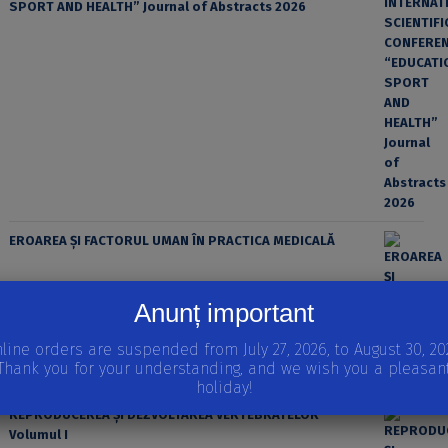
SPORT AND HEALTH” Journal of Abstracts 2026
EROAREA ȘI FACTORUL UMAN ÎN PRACTICA MEDICALĂ
Anunț important
line orders are suspended from July 27, 2026, to August 30, 20
Thank you for your understanding, and we wish you a pleasan
holiday!
REPRODUCEREA ȘI DEZVOLTAREA VERTEBRATELOR
Volumul I