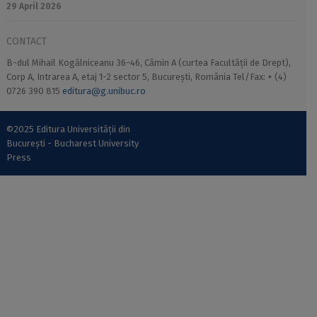
29 April 2026
CONTACT
B-dul Mihail Kogălniceanu 36-46, Cămin A (curtea Facultății de Drept),
Corp A, Intrarea A, etaj 1-2 sector 5, București, România Tel/Fax: + (4)
0726 390 815
editura@g.unibuc.ro
©2025 Editura Universității din
București - Bucharest University
Press