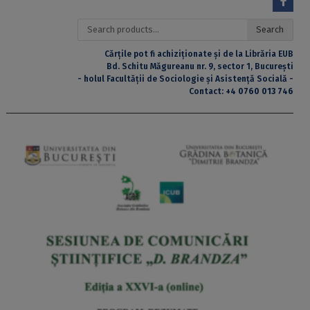
Search
Search
for:
Cărțile pot fi achiziționate și de la Librăria EUB
Bd. Schitu Măgureanu nr. 9, sector 1, București
- holul Facultății de Sociologie și Asistență Socială -
Contact:
+4 0760 013 746