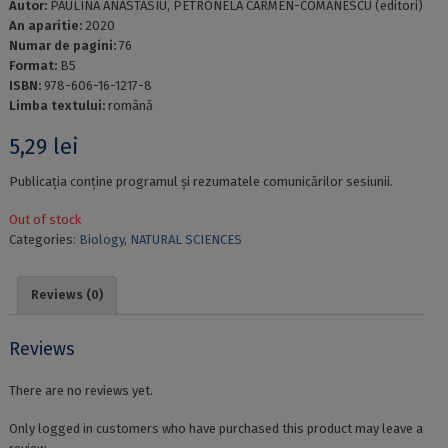
Autor:
PAULINA ANASTASIU, PETRONELA CARMEN-COMĂNESCU (editori)
An aparitie:
2020
Numar de pagini:
76
Format:
B5
ISBN:
978-606-16-1217-8
Limba textului:
română
5,29
lei
Publicația conține programul și rezumatele comunicărilor sesiunii.
Out of stock
Categories:
Biology
,
NATURAL SCIENCES
Reviews (0)
Reviews
There are no reviews yet.
Only logged in customers who have purchased this product may leave a