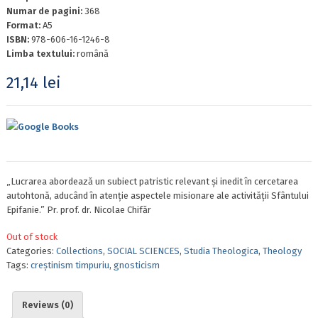
Numar de pagini:
368
Format:
A5
ISBN:
978-606-16-1246-8
Limba textului:
română
21,14
lei
Google Books
„Lucrarea abordează un subiect patristic relevant și inedit în cercetarea
autohtonă, aducând în atenție aspectele misionare ale activității Sfântului
Epifanie.” Pr. prof. dr. Nicolae Chifăr
Out of stock
Categories:
Collections
,
SOCIAL SCIENCES
,
Studia Theologica
,
Theology
Tags:
creștinism timpuriu
,
gnosticism
Reviews (0)