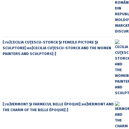
[:ro]CECILIA CUŢESCU-STORCK ŞI FEMEILE PICTORE ŞI
SCULPTORE[:en]CECILIA CUŢESCU-STORCK AND THE WOMEN
PAINTERS AND SCULPTORS[:]
[:ro]VERMONT ȘI FARMECUL BELLE ÉPOQUE[:en]VERMONT AND
THE CHARM OF THE BELLE ÉPOQUE[:]