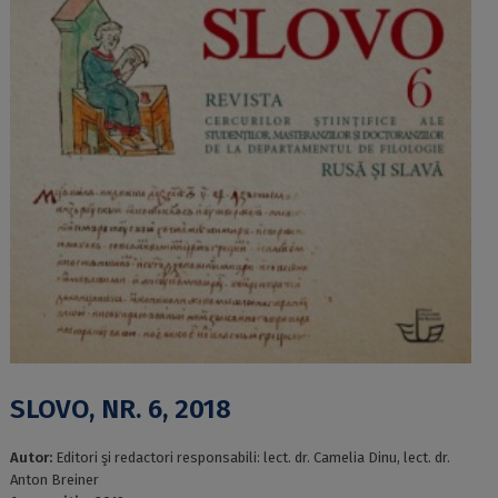
SLOVO, NR. 6, 2018
Autor:
Editori şi rеdасtori rеsрonsаbili: lесt. dr. Саmеliа Dinu, lесt. dr.
Аnton Brеinеr