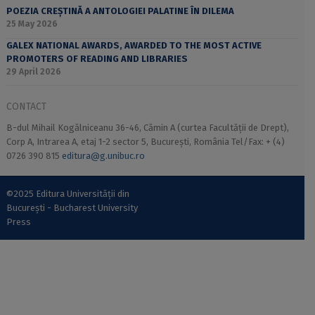
POEZIA CREȘTINĂ A ANTOLOGIEI PALATINE ÎN DILEMA
25 May 2026
GALEX NATIONAL AWARDS, AWARDED TO THE MOST ACTIVE
PROMOTERS OF READING AND LIBRARIES
29 April 2026
CONTACT
B-dul Mihail Kogălniceanu 36-46, Cămin A (curtea Facultății de Drept),
Corp A, Intrarea A, etaj 1-2 sector 5, București, România Tel/Fax: + (4)
0726 390 815
editura@g.unibuc.ro
©2025 Editura Universității din
București - Bucharest University
Press