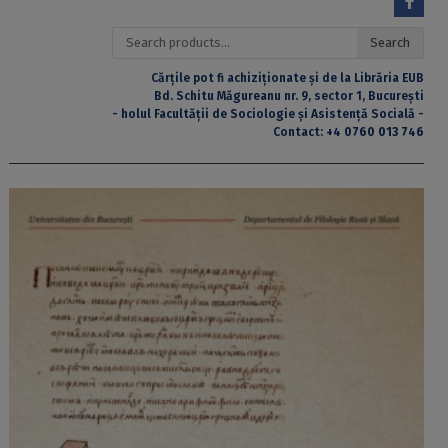
Search
Search
for:
Cărțile pot fi achiziționate și de la Librăria EUB
Bd. Schitu Măgureanu nr. 9, sector 1, București
- holul Facultății de Sociologie și Asistență Socială -
Contact:
+4 0760 013 746