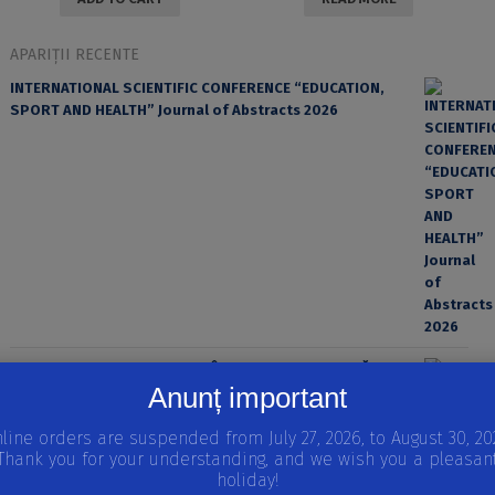
APARIȚII RECENTE
INTERNATIONAL SCIENTIFIC CONFERENCE “EDUCATION,
SPORT AND HEALTH” Journal of Abstracts 2026
EROAREA ȘI FACTORUL UMAN ÎN PRACTICA MEDICALĂ
Anunț important
line orders are suspended from July 27, 2026, to August 30, 20
Thank you for your understanding, and we wish you a pleasan
holiday!