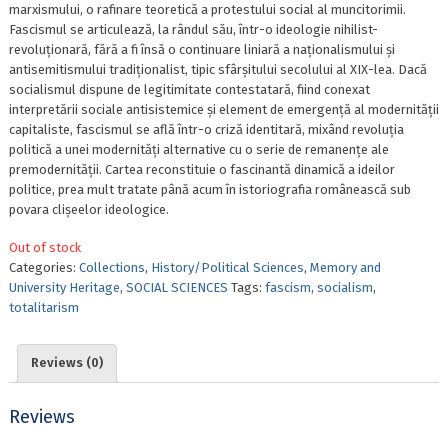
marxismului, o rafinare teoretică a protestului social al muncitorimii.
Fascismul se articulează, la rândul său, într-o ideologie nihilist-
revoluționară, fără a fi însă o continuare liniară a naționalismului și
antisemitismului tradiționalist, tipic sfârșitului secolului al XIX-lea. Dacă
socialismul dispune de legitimitate contestatară, fiind conexat
interpretării sociale antisistemice și element de emergență al modernității
capitaliste, fascismul se află într-o criză identitară, mixând revoluția
politică a unei modernități alternative cu o serie de remanențe ale
premodernității. Cartea reconstituie o fascinantă dinamică a ideilor
politice, prea mult tratate până acum în istoriografia românească sub
povara clișeelor ideologice.
Out of stock
Categories:
Collections
,
History/Political Sciences
,
Memory and
University Heritage
,
SOCIAL SCIENCES
Tags:
fascism
,
socialism
,
totalitarism
Reviews (0)
Reviews