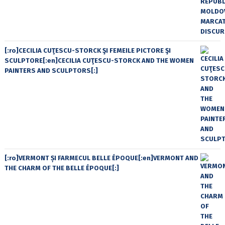
[:ro]CECILIA CUŢESCU-STORCK ŞI FEMEILE PICTORE ŞI
SCULPTORE[:en]CECILIA CUŢESCU-STORCK AND THE WOMEN
PAINTERS AND SCULPTORS[:]
[:ro]VERMONT ȘI FARMECUL BELLE ÉPOQUE[:en]VERMONT AND
THE CHARM OF THE BELLE ÉPOQUE[:]