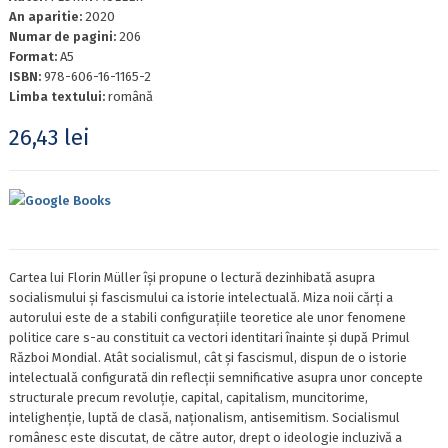
An aparitie:
2020
Numar de pagini:
206
Format:
A5
ISBN:
978-606-16-1165-2
Limba textului:
română
26,43
lei
Google Books
Cartea lui Florin Müller își propune o lectură dezinhibată asupra
socialismului și fascismului ca istorie intelectuală. Miza noii cărți a
autorului este de a stabili configurațiile teoretice ale unor fenomene
politice care s-au constituit ca vectori identitari înainte și după Primul
Război Mondial. Atât socialismul, cât și fascismul, dispun de o istorie
intelectuală configurată din reflecții semnificative asupra unor concepte
structurale precum revoluție, capital, capitalism, muncitorime,
intelighenție, luptă de clasă, naționalism, antisemitism. Socialismul
românesc este discutat, de către autor, drept o ideologie incluzivă a