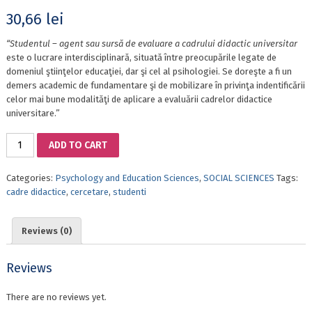
30,66
lei
“Studentul – agent sau sursă de evaluare a cadrului didactic universitar
este o lucrare interdisciplinară, situată între preocupările legate de
domeniul ştiinţelor educaţiei, dar şi cel al psihologiei. Se doreşte a fi un
demers academic de fundamentare şi de mobilizare în privinţa indentificării
celor mai bune modalităţi de aplicare a evaluării cadrelor didactice
universitare.”
STUDENTUL
ADD TO CART
–
AGENT
Categories:
Psychology and Education Sciences
,
SOCIAL SCIENCES
Tags:
SAU
cadre didactice
,
cercetare
,
studenti
SURSĂ
DE
EVALUARE
Reviews (0)
A
CADRULUI
DIDACTIC
Reviews
UNIVERSITAR
quantity
There are no reviews yet.