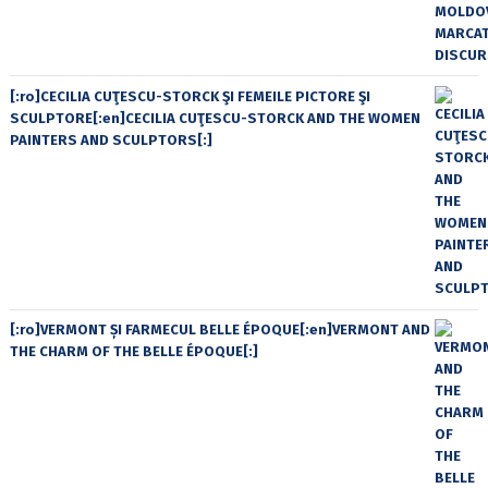
[:ro]CECILIA CUŢESCU-STORCK ŞI FEMEILE PICTORE ŞI
SCULPTORE[:en]CECILIA CUŢESCU-STORCK AND THE WOMEN
PAINTERS AND SCULPTORS[:]
[:ro]VERMONT ȘI FARMECUL BELLE ÉPOQUE[:en]VERMONT AND
THE CHARM OF THE BELLE ÉPOQUE[:]