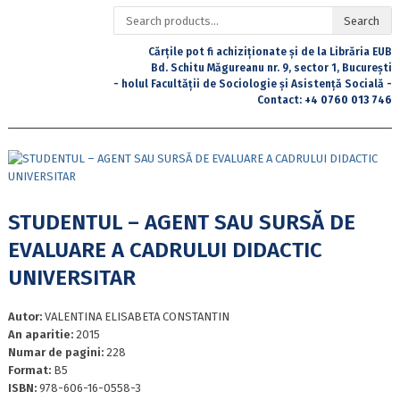
Search
Search
for:
Cărțile pot fi achiziționate și de la Librăria EUB
Bd. Schitu Măgureanu nr. 9, sector 1, București
- holul Facultății de Sociologie și Asistență Socială -
Contact:
+4 0760 013 746
STUDENTUL – AGENT SAU SURSĂ DE
EVALUARE A CADRULUI DIDACTIC
UNIVERSITAR
Autor:
VALENTINA ELISABETA CONSTANTIN
An aparitie:
2015
Numar de pagini:
228
Format:
B5
ISBN:
978-606-16-0558-3