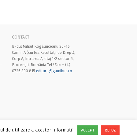
CONTACT
B-dul Mihail Kogălniceanu 36-46,
Cămin A (curtea Facultății de Drept),
Corp A, Intrarea A, etaj 1-2 sector 5,
București, România Tel/Fax: + (4)
0726 390 815
editura@g.unibuc.ro
ul de utilizare a acestor informații.
ACCEPT
REFUZ