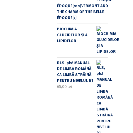
ÉPOQUE[:en]VERMONT AND
THE CHARM OF THE BELLE
ÉPOQUE[:]
BIOCHIMIA
GLUCIDELOR ȘI A
LIPIDELOR
RLS, pls! MANUAL
DE LIMBA ROMÂNĂ
CA LIMBĂ STRĂINĂ
PENTRU NIVELUL B1
65,00
lei