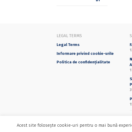
LEGAL TERMS
Legal Terms
F
1
Informare privind cookie-urile
N
Politica de confidențialitate
A
1
S
P
3
P
1
Acest site folosește cookie-uri pentru o mai bună experie
©2025 Editura Universității din București - 