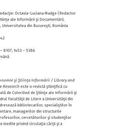
redacţie: Octavia-Luciana Madge (Redactor
Ştiinţe ale Informării şi Documentării,
e, Universitatea din Bucureşti, România
142
– 8107; 1453 – 5386
mână
onomie şi Ştiinţa Informării / Library and
e Research
este o revistă ştiinţifică cu
ată de Colectivul de Ştiinţe ale Informării şi
rul Facultăţii de Litere a Universităţii din
dresează bibliotecarilor, specialiştilor în
ntare, managerilor din structurile
ofesorilor, cercetătorilor şi studenţilor
 inedite privind circulaţia cărţii şi a