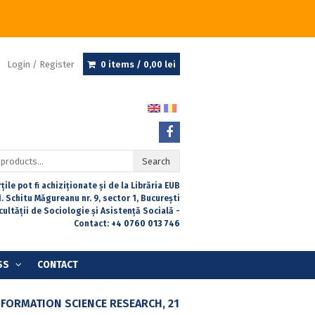
Login / Register
0 items /
0,00
lei
Search
țile pot fi achiziționate și de la Librăria EUB
. Schitu Măgureanu nr. 9, sector 1, București
acultății de Sociologie și Asistență Socială -
Contact:
+4 0760 013 746
SS
CONTACT
NFORMATION SCIENCE RESEARCH, 21