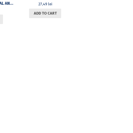
ROMANIAN CULTURAL AND LITERARY STUDIES. VOL II. STUDIES OF ROMANIAN LITERATURE. 20TH CENTURY
27,49
lei
ADD TO CART