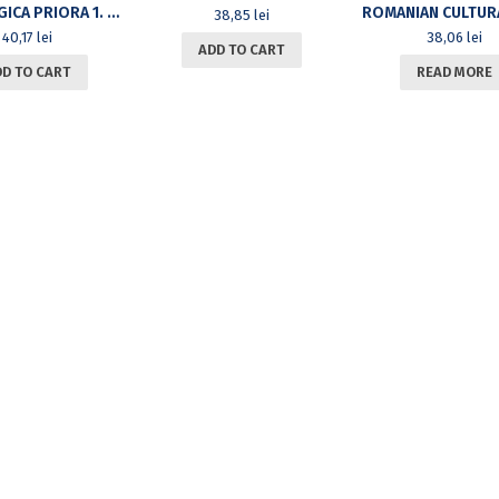
PHILOLOGICA PRIORA 1. UNITY AND DIVERSITY. STUDIES OF LITERATURE, CIVILIZATION AND LINGUISTICS
38,85
lei
40,17
lei
38,06
lei
ADD TO CART
DD TO CART
READ MORE