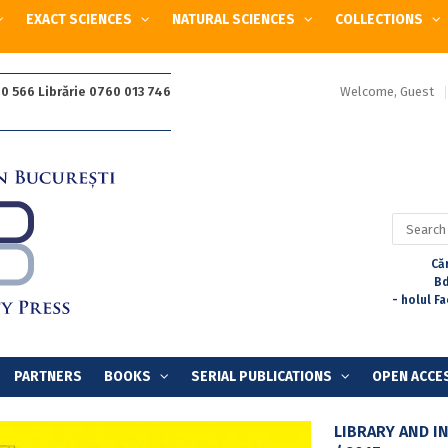
EXACT SCIENCES
NATURAL SCIENCES
COLLECTIONS
Welcome, Guest
0 566 Librărie 0760 013 746
Search
for:
Căr
Bd
- holul F
PARTNERS
BOOKS
SERIAL PUBLICATIONS
OPEN ACCE
LIBRARY AND I