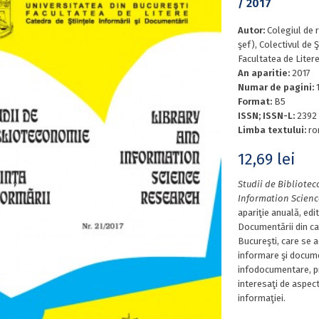
/ 2017
Autor:
Colegiul de 
şef), Colectivul de 
Facultatea de Liter
An aparitie:
2017
Numar de pagini:
Format:
B5
ISSN; ISSN-L:
2392 
Limba textului:
ro
12,69
lei
Studii de Bibliotec
Information Scienc
apariţie anuală, edit
Documentării din cad
Bucureşti, care se a
informare şi docume
infodocumentare, pr
interesaţi de aspecte
informaţiei.