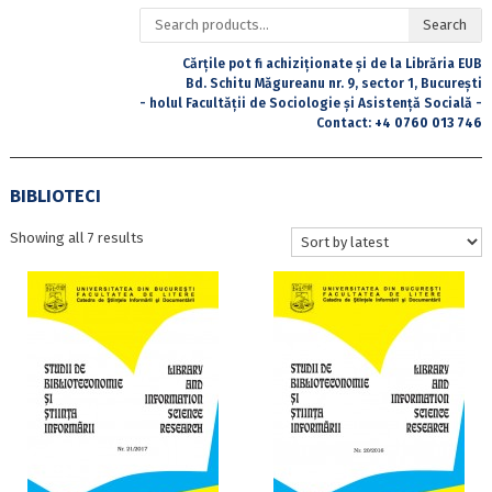
Search
Search
for:
Cărțile pot fi achiziționate și de la Librăria EUB
Bd. Schitu Măgureanu nr. 9, sector 1, București
- holul Facultății de Sociologie și Asistență Socială -
Contact:
+4 0760 013 746
BIBLIOTECI
Sorted
Showing all 7 results
by
latest