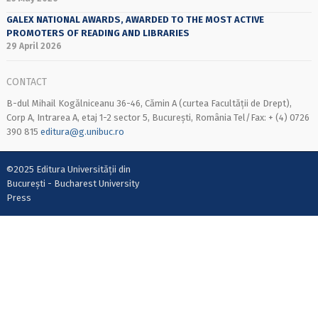
GALEX NATIONAL AWARDS, AWARDED TO THE MOST ACTIVE
PROMOTERS OF READING AND LIBRARIES
29 April 2026
CONTACT
B-dul Mihail Kogălniceanu 36-46, Cămin A (curtea Facultății de Drept),
Corp A, Intrarea A, etaj 1-2 sector 5, București, România Tel/Fax: + (4) 0726
390 815
editura@g.unibuc.ro
©2025 Editura Universității din
București - Bucharest University
Press