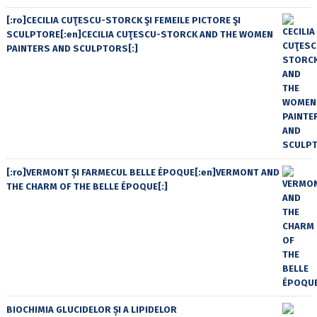
[:ro]CECILIA CUŢESCU-STORCK ŞI FEMEILE PICTORE ŞI
SCULPTORE[:en]CECILIA CUŢESCU-STORCK AND THE WOMEN
PAINTERS AND SCULPTORS[:]
[:ro]VERMONT ȘI FARMECUL BELLE ÉPOQUE[:en]VERMONT AND
THE CHARM OF THE BELLE ÉPOQUE[:]
BIOCHIMIA GLUCIDELOR ȘI A LIPIDELOR