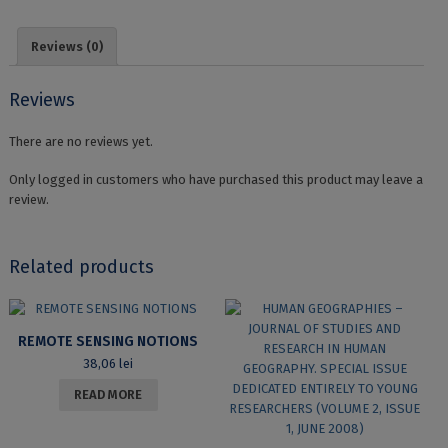
RELIEF
–
Reviews (0)
SETTLEMENTS
–
ORGANIZATION
Reviews
OF
THE
There are no reviews yet.
GEOGRAPHICAL
SPACE
Only logged in customers who have purchased this product may leave a
quantity
review.
Related products
REMOTE SENSING NOTIONS
38,06
lei
READ MORE