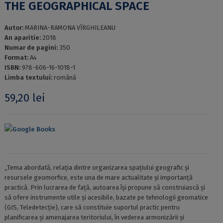
THE GEOGRAPHICAL SPACE
Autor:
MARINA-RAMONA VÎRGHILEANU
An aparitie:
2018
Numar de pagini:
350
Format:
A4
ISBN:
978-606-16-1018-1
Limba textului:
română
59,20
lei
Google Books
„Tema abordată, relația dintre organizarea spațiului geografic și
resursele geomorfice, este una de mare actualitate și importanță
practică. Prin lucrarea de față, autoarea își propune să construiască și
să ofere instrumente utile și acesibile, bazate pe tehnologii geomatice
(GIS, Teledetecție), care să constituie suportul practic pentru
planificarea și amenajarea teritoriului, în vederea armonizării și