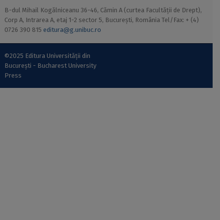
B-dul Mihail Kogălniceanu 36-46, Cămin A (curtea Facultății de Drept),
Corp A, Intrarea A, etaj 1-2 sector 5, București, România Tel/Fax: + (4)
0726 390 815
editura@g.unibuc.ro
©2025 Editura Universității din
București - Bucharest University
Press