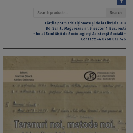
Search
Search
for:
Cărțile pot fi achiziționate și de la Librăria EUB
Bd. Schitu Măgureanu nr. 9, sector 1, București
- holul Facultății de Sociologie și Asistență Socială -
Contact:
+4 0760 013 746