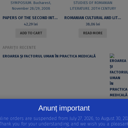
PAPERS OF THE SECOND INTERNATIONAL LINGUISTICS SYMPOSIUM. BUCHAREST, NOVEMBER 28/29, 2008
ROMANIAN CULTURAL AND LITERARY STUDIES. VOL II. STUDIES OF ROMANIAN LITERATURE. 20TH CENTURY
42,29
lei
38,06
lei
ADD TO CART
READ MORE
APARIȚII RECENTE
EROAREA ȘI FACTORUL UMAN ÎN PRACTICA MEDICALĂ
Anunț important
REPRODUCEREA ȘI DEZVOLTAREA VERTEBRATELOR
Volumul I
STRATEGII REPRODUCTIVE LA VERTEBRATE, INTRODUCERE
line orders are suspended from July 27, 2026, to August 30, 20
ÎN EMBRIOLOGIE, MODELE IN VITRO ALE DEZVOLTĂRII
Thank you for your understanding, and we wish you a pleasan