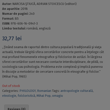
Autor:
NARCISA ŞTIUCĂ, ADRIAN STOICESCU (editori)
An aparitie:
2018
Numar de pagini:
240
Format:
B5
ISBN:
978-606-16-0941-3
Limba textului:
română, engleză
32,77
lei
„Ţinând seama de raportul dintre cultura populară tradiţională şi viaţa
actuală, trebuie lărgită sfera cercetărilor concrete pentru a înţelege cât
mai profund fenomenele etnografice şi folclorice de astăzi. În lărgirea
sferei cercetărilor sunt necesare contacte interdisciplinare, de pildă, cu
sociologia sau psihologia. Problema este complexă şi implică punerea
în discuţie a metodelor de cercetare concretă în etnografie şi folclor.”
(Mihai Pop, 1965)
Out of stock
Categories:
PHILOLOGY
,
Romanian
Tags:
antropologie culturală
,
etnologie
,
folcloristică
,
Mihai Pop
,
omagiu
Reviews (0)