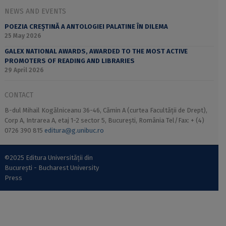
NEWS AND EVENTS
POEZIA CREȘTINĂ A ANTOLOGIEI PALATINE ÎN DILEMA
25 May 2026
GALEX NATIONAL AWARDS, AWARDED TO THE MOST ACTIVE
PROMOTERS OF READING AND LIBRARIES
29 April 2026
CONTACT
B-dul Mihail Kogălniceanu 36-46, Cămin A (curtea Facultății de Drept),
Corp A, Intrarea A, etaj 1-2 sector 5, București, România Tel/Fax: + (4)
0726 390 815
editura@g.unibuc.ro
©2025 Editura Universității din
București - Bucharest University
Press